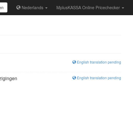
en
Nederlands
MplusKASSA Online Pricechecker
English translation pending
zigingen
English translation pending