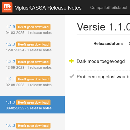
MplusKASSA Release Notes
Compatibiliteitstabel
Versie 1.1.
1.2.9
Heeft geen download
04-03-2025 - 1 release notes
Releasedatum:
1.2.3
Heeft geen download
12-07-2024 - 1 release notes
Dark mode toegevoegd
1.2.2
Heeft geen download
13-09-2023 - 1 release notes
Probleem opgelost waarbij
1.2.1
Heeft geen download
02-08-2023 - 1 release notes
1.1.0
Heeft geen download
08-02-2022 - 2 release notes
1.0.3
Heeft geen download