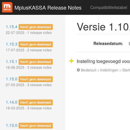
MplusKASSA Release Notes
Compatibiliteitstabel
Versie 1.10
1.15.4
Heeft geen download
22-07-2025 - 1 release notes
Releasedatum:
1.15.3
Heeft geen download
17-07-2025 - 2 release notes
Instelling toegevoegd vo
1.15.1
Heeft geen download
16-06-2025 - 3 release notes
Bestelzuil > Instellingen > St
1.15.0
Heeft geen download
27-05-2025 - 3 release notes
1.14.0
Heeft geen download
18-03-2025 - 3 release notes
1.13.0
Heeft geen download