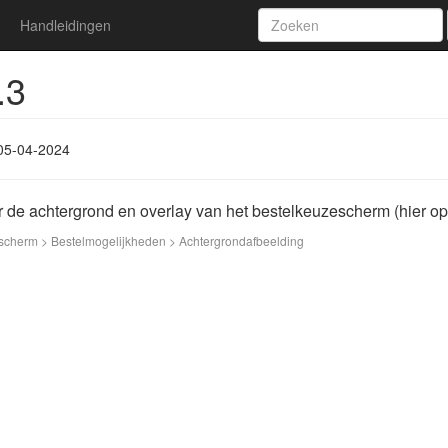
Handleidingen
.3
05-04-2024
or de achtergrond en overlay van het bestelkeuzescherm (hier
artscherm > Bestelmogelijkheden > Achtergrondafbeelding