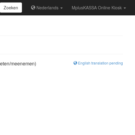
Zoeken
Nederlands
MplusKASSA Online Kiosk
 opeten/meenemen)
English translation pending