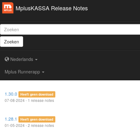
MplusKASSA Release Notes
Zoeken
Nederlands
Mplus Runnerapp
1.30.0
Heeft geen download
07-08-2024 - 1 release notes
1.28.1
Heeft geen download
01-05-2024 - 2 release notes