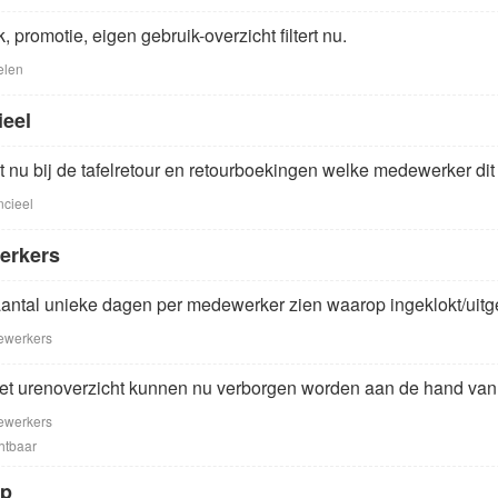
uk, promotie, eigen gebruik-overzicht filtert nu.
elen
ieel
aat nu bij de tafelretour en retourboekingen welke medewerker di
ncieel
erkers
 aantal unieke dagen per medewerker zien waarop ingeklokt/uitge
ewerkers
et urenoverzicht kunnen nu verborgen worden aan de hand van e
ewerkers
chtbaar
op