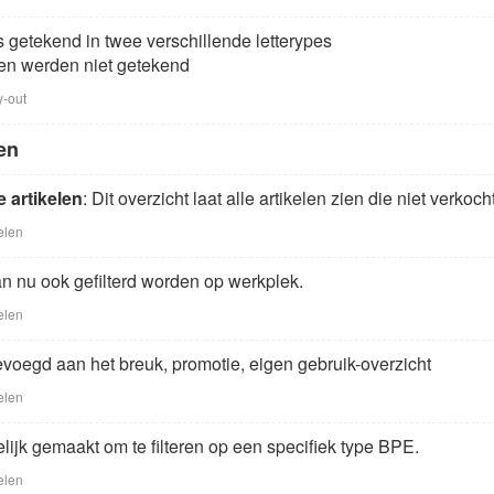
 getekend in twee verschillende letterypes
en werden niet getekend
y-out
en
 artikelen
: Dit overzicht laat alle artikelen zien die niet verkoc
elen
an nu ook gefilterd worden op werkplek.
elen
gevoegd aan het breuk, promotie, eigen gebruik-overzicht
elen
lijk gemaakt om te filteren op een specifiek type BPE.
elen