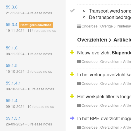
59.3.6
Transport werd soms
21-11-2024 - 4 release notes
De transport bedrag
59.3.4
Heeft geen download
Onderdeel: Overige > Printerla
19-11-2024 - 114 release notes
Overzichten > Artikel
59.1.6
Nieuw overzicht
Slapende
08-11-2024 - 1 release notes
Onderdeel: Overzichten > Artik
59.1.5
15-10-2024 - 2 release notes
In het verloop-overzicht k
59.1.4.1
Onderdeel: Overzichten > Artik
09-10-2024 - 10 release notes
Het werkplek filter is toe
59.1.4
Onderdeel: Overzichten > Artik
09-10-2024 - 10 release notes
59.1.3.1
In het BPE-overzicht moge
26-09-2024 - 5 release notes
Onderdeel: Overzichten > Artik