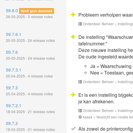
59.8.0
Heeft geen download
Probleem verholpen waardoo
26-05-2025 - 5 release notes
Onderdeel: Beheer > Instelling
59.7.6.1
De instelling "Waarschuwi
20-05-2025 - 24 release notes
tafelnummer."
Deze nieuwe instelling hee
59.7.6
De oude ingesteld waardes
20-05-2025 - 24 release notes
Ja = Waarschuwing
59.7.3.1
Nee = Toestaan, ge
25-04-2025 - 4 release notes
Onderdeel: Beheer > Instelling
59.7.3
25-04-2025 - 4 release notes
Er is een instelling bij
je kan afrekenen.
59.7.2.1
Onderdeel: Beheer > Instelling
18-04-2025 - 21 release notes
kassa > Verplicht een relatie k
59.7.2
Als zowel de printerconfi
18-04-2025 - 21 release notes