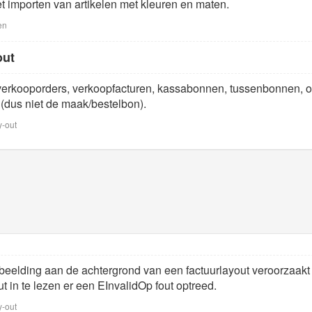
t importen van artikelen met kleuren en maten.
en
out
j verkooporders, verkoopfacturen, kassabonnen, tussenbonnen, 
n (dus niet de maak/bestelbon).
y-out
eelding aan de achtergrond van een factuurlayout veroorzaakt 
 in te lezen er een EInvalidOp fout optreed.
y-out