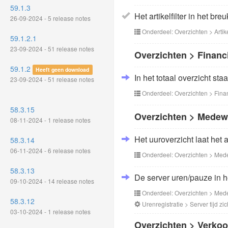
59.1.3
Het artikelfilter in het bre
26-09-2024 - 5 release notes
Onderdeel: Overzichten > Artik
59.1.2.1
23-09-2024 - 51 release notes
Overzichten > Financ
59.1.2
Heeft geen download
In het totaal overzicht st
23-09-2024 - 51 release notes
Onderdeel: Overzichten > Fina
58.3.15
Overzichten > Medew
08-11-2024 - 1 release notes
Het uuroverzicht laat het
58.3.14
06-11-2024 - 6 release notes
Onderdeel: Overzichten > Med
58.3.13
De server uren/pauze in h
09-10-2024 - 14 release notes
Onderdeel: Overzichten > Med
58.3.12
Urenregistratie > Server tijd zi
03-10-2024 - 1 release notes
Overzichten > Verko