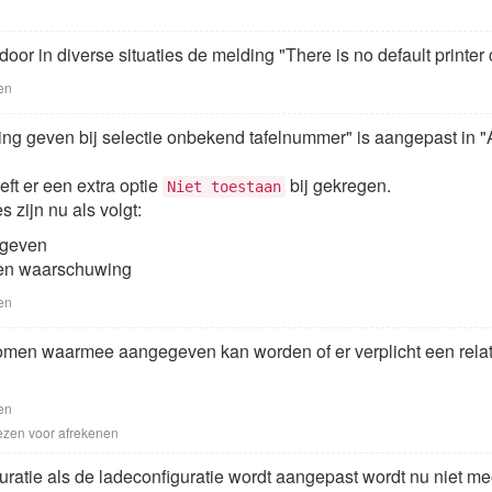
r in diverse situaties de melding "There is no default printer 
en
ng geven bij selectie onbekend tafelnummer" is aangepast in "A
ft er een extra optie
bij gekregen.
Niet toestaan
 zijn nu als volgt:
 geven
en waarschuwing
en
gekomen waarmee aangegeven kan worden of er verplicht een rel
en
iezen voor afrekenen
guratie als de ladeconfiguratie wordt aangepast wordt nu niet me