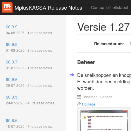
MplusKASSA Release Notes
Compatibiliteitstabel
Versie 1.27
60.9.9
04-08-2025 - 1 release notes
Releasedatum:
60.9.8
01-08-2025 - 3 release notes
Beheer
60.9.7
31-07-2025 - 1 release notes
De snelknoppen en knoppe
60.9.6
Er wordt dan een melding
29-07-2025 - 2 release notes
worden.
60.9.5
Onderdeel: Beheer
29-07-2025 - 43 release notes
1 bijlage
60.8.6
18-07-2025 - 7 release notes