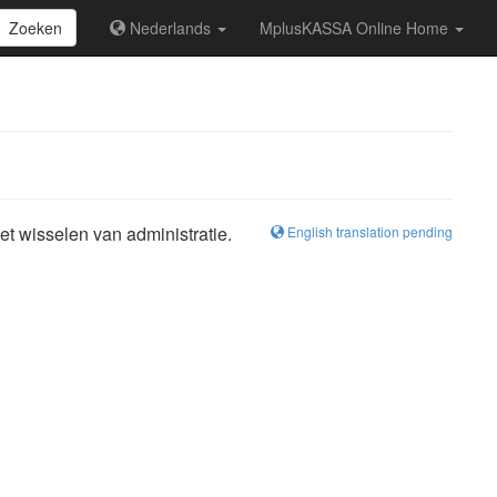
Zoeken
Nederlands
MplusKASSA Online Home
et wisselen van administratie.
English translation pending