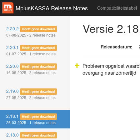
MplusKASSA Release Notes
Compatibiliteitstabel
Versie 2.18
2.20.2
Heeft geen download
07-08-2025 - 2 release notes
Releasedatum:
2.20.1
Heeft geen download
01-07-2025 - 1 release notes
Probleem opgelost waarbij
2.20.0
Heeft geen download
overgang naar zomertijd
16-06-2025 - 3 release notes
2.19.0
Heeft geen download
27-05-2025 - 3 release notes
2.18.1
Heeft geen download
26-03-2025 - 1 release notes
2.18.0
Heeft geen download