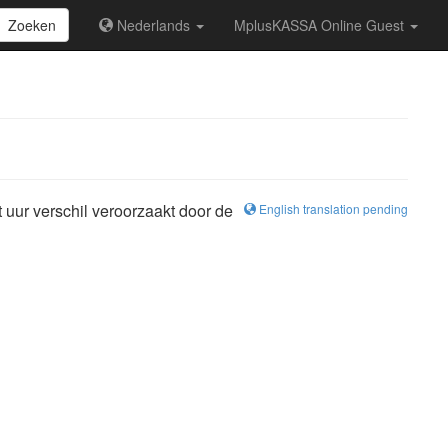
Zoeken
Nederlands
MplusKASSA Online Guest
 uur verschil veroorzaakt door de
English translation pending