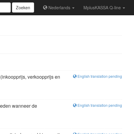
Zoeken
Nederlands
MplusKASSA Q-line
(inkoopprijs, verkoopprijs en
English translation pending
ptreden wanneer de
English translation pending