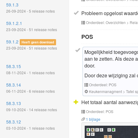
59.1.3
26-09-2024 - 5 release notes
Probleem opgelost waardo
Onderdeel: Overzichten > Rela
59.1.2.1
23-09-2024 - 51 release notes
POS
59.1.2
Heeft geen download
23-09-2024 - 51 release notes
Mogelijkheid toegevoegd 
aan te zetten. Als deze
door.
58.3.15
08-11-2024 - 1 release notes
Door deze wijziging zal
58.3.14
Onderdeel: POS
06-11-2024 - 6 release notes
Keukenmanagment > Tafel sp
Het totaal aantal aanwezi
58.3.13
09-10-2024 - 14 release notes
Onderdeel: POS
1 bijlage
58.3.12
03-10-2024 - 1 release notes