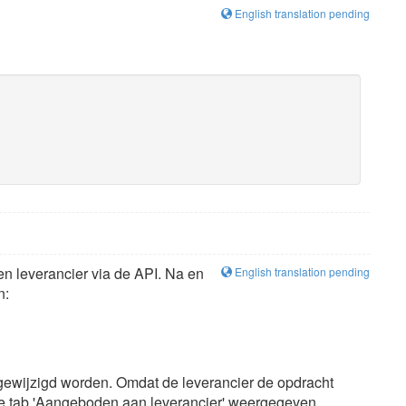
English translation pending
n leverancier via de API. Na en
English translation pending
n:
 gewijzigd worden. Omdat de leverancier de opdracht
de tab 'Aangeboden aan leverancier' weergegeven.