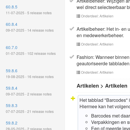
Artikelbeheer: Wijzigen a
60.8.5
wel direct selecteerbaar 
11-07-2025 - 5 release notes
Onderdeel: Artikelen
60.8.4
Artikelbeheer: Het in- en 
09-07-2025 - 14 release notes
en medewerkerbeheer.
Onderdeel: Artikelen
60.7.0
01-07-2025 - 102 release notes
Fashion: Wanneer binnen 
geautoriseerde tabbladen
59.8.6
Onderdeel: Artikelen
19-08-2025 - 16 release notes
Artikelen > Artikelen
59.8.4
09-07-2025 - 2 release notes
Het tabblad "Barcodes" i
59.8.3
Hiermee kan het volgen
07-07-2025 - 21 release notes
Barcodes met daarbi
Verpakkingen en s
59.8.2
Een of meerde leve
28-05-2025 - 2 release notes