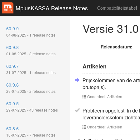
MplusKASSA Release Notes
Compatibiliteitstabel
Versie 31.0
60.9.9
04-08-2025 - 1 release notes
Releasedatum:
60.9.8
01-08-2025 - 3 release notes
Artikelen
60.9.7
31-07-2025 - 1 release notes
Prijskolommen van de artik
60.9.6
brutoprijs).
29-07-2025 - 2 release notes
Onderdeel: Artikelen
60.9.5
Probleem opgelost: In de 
29-07-2025 - 43 release notes
leverancierskolom zichtb
Onderdeel: Artikelen
60.8.6
18-07-2025 - 7 release notes