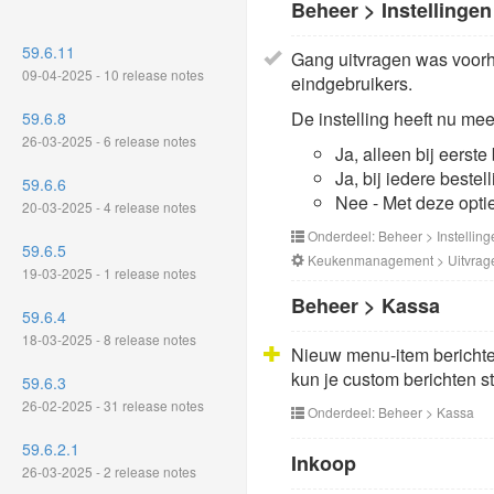
Beheer > Instellingen
59.6.11
Gang uitvragen was voorhe
09-04-2025 - 10 release notes
eindgebruikers.
De instelling heeft nu mee
59.6.8
26-03-2025 - 6 release notes
Ja, alleen bij eerste
Ja, bij iedere beste
59.6.6
Nee - Met deze opti
20-03-2025 - 4 release notes
Onderdeel: Beheer > Instelling
59.6.5
Keukenmanagement > Uitvrage
19-03-2025 - 1 release notes
Beheer > Kassa
59.6.4
18-03-2025 - 8 release notes
Nieuw menu-item berichten
kun je custom berichten st
59.6.3
26-02-2025 - 31 release notes
Onderdeel: Beheer > Kassa
59.6.2.1
Inkoop
26-03-2025 - 2 release notes