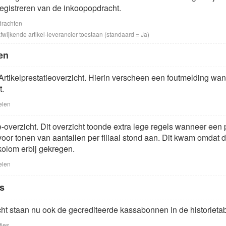
registreren van de inkoopopdracht.
drachten
wijkende artikel-leverancier toestaan (standaard = Ja)
en
Artikelprestatieoverzicht. Hierin verscheen een foutmelding wa
t.
elen
ie-overzicht. Dit overzicht toonde extra lege regels wanneer een 
 voor tonen van aantallen per filiaal stond aan. Dit kwam omdat
kolom erbij gekregen.
elen
es
icht staan nu ook de gecrediteerde kassabonnen in de historietab
ties