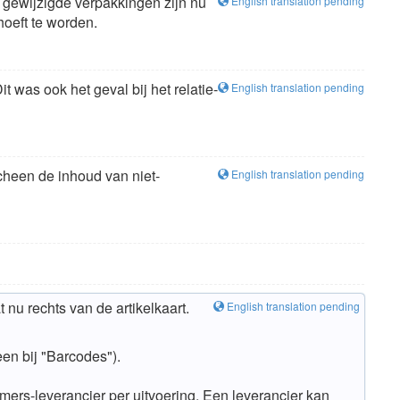
 gewijzigde verpakkingen zijn nu
English translation pending
hoeft te worden.
t was ook het geval bij het relatie-
English translation pending
cheen de inhoud van niet-
English translation pending
nu rechts van de artikelkaart.
English translation pending
een bij "Barcodes").
mers-leverancier per uitvoering. Een leverancier kan