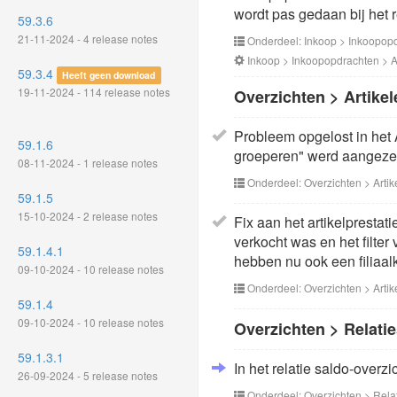
wordt pas gedaan bij het 
59.3.6
21-11-2024 - 4 release notes
Onderdeel: Inkoop > Inkoopop
Inkoop > Inkoopopdrachten > Af
59.3.4
Heeft geen download
19-11-2024 - 114 release notes
Overzichten > Artikel
Probleem opgelost in het 
59.1.6
groeperen" werd aangeze
08-11-2024 - 1 release notes
Onderdeel: Overzichten > Artik
59.1.5
15-10-2024 - 2 release notes
Fix aan het artikelprestat
verkocht was en het filter
59.1.4.1
hebben nu ook een filiaal
09-10-2024 - 10 release notes
Onderdeel: Overzichten > Artik
59.1.4
09-10-2024 - 10 release notes
Overzichten > Relati
59.1.3.1
In het relatie saldo-overz
26-09-2024 - 5 release notes
Onderdeel: Overzichten > Rela