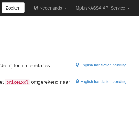
Zoeken
Nederlands
MplusKASSA API Service
 hij toch alle relaties.
English translation pending
et
omgerekend naar
English translation pending
priceExcl