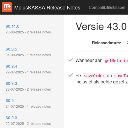
MplusKASSA Release Notes
Compatibiliteitstabel
Versie 43.0
60.11.0
20-08-2025 - 2 release notes
Releasedatum:
60.9.5
01-08-2025 - 1 release notes
Wanneer aan
getRelatio
60.9.4
29-07-2025 - 1 release notes
Fix
en
saveOrder
saveTa
inclusief als beide gezet z
60.9.3
28-07-2025 - 2 release notes
60.9.1
24-07-2025 - 1 release notes
60.9.0
22-07-2025 - 2 release notes