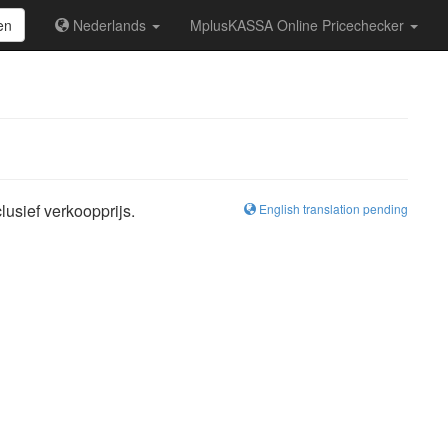
en
Nederlands
MplusKASSA Online Pricechecker
usief verkoopprijs.
English translation pending