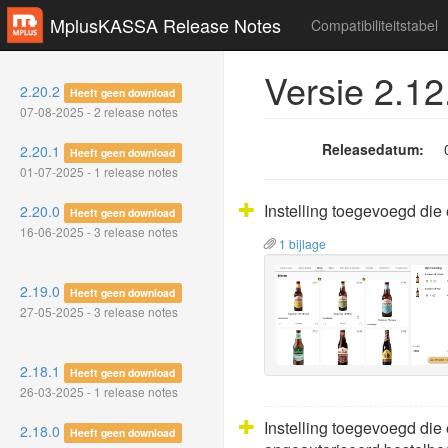
MplusKASSA Release Notes
Compatibiliteitstabel
Versie 2.12
2.20.2
Heeft geen download
07-08-2025 - 2 release notes
Releasedatum:
2.20.1
Heeft geen download
01-07-2025 - 1 release notes
Instelling toegevoegd die
2.20.0
Heeft geen download
16-06-2025 - 3 release notes
1 bijlage
2.19.0
Heeft geen download
27-05-2025 - 3 release notes
2.18.1
Heeft geen download
26-03-2025 - 1 release notes
Instelling toegevoegd die 
2.18.0
Heeft geen download