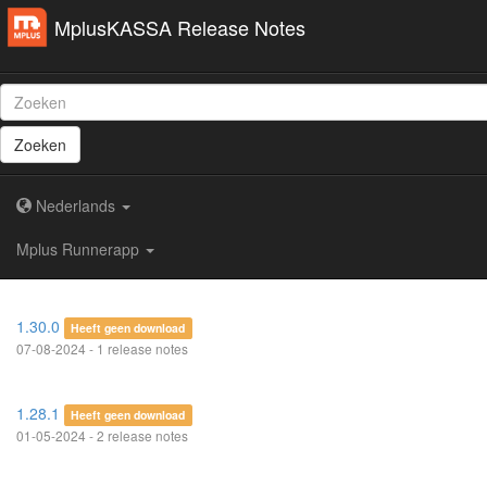
MplusKASSA Release Notes
Zoeken
Nederlands
Mplus Runnerapp
1.30.0
Heeft geen download
07-08-2024 - 1 release notes
1.28.1
Heeft geen download
01-05-2024 - 2 release notes