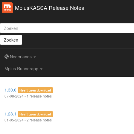
MplusKASSA Release Notes
Zoeken
Nederlands
Mplus Runnerapp
1.30.0
Heeft geen download
07-08-2024 - 1 release notes
1.28.1
Heeft geen download
01-05-2024 - 2 release notes