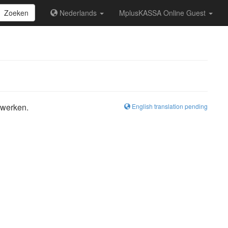
Zoeken
Nederlands
MplusKASSA Online Guest
 werken.
English translation pending