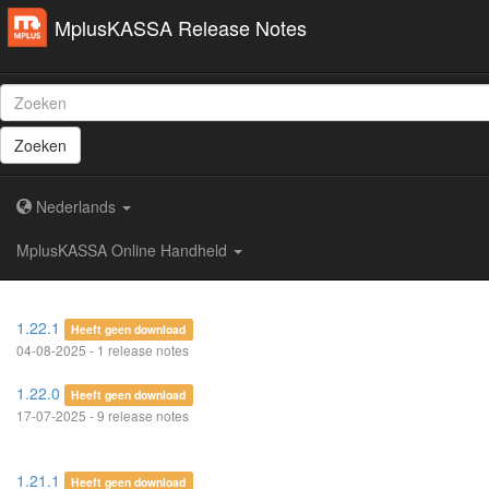
MplusKASSA Release Notes
Zoeken
Nederlands
MplusKASSA Online Handheld
1.22.1
Heeft geen download
04-08-2025 - 1 release notes
1.22.0
Heeft geen download
17-07-2025 - 9 release notes
1.21.1
Heeft geen download