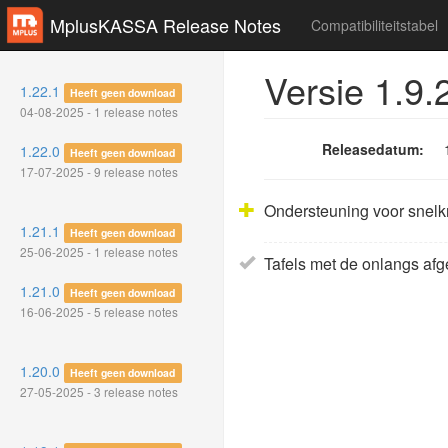
MplusKASSA Release Notes
Compatibiliteitstabel
Versie 1.9.
1.22.1
Heeft geen download
04-08-2025 - 1 release notes
Releasedatum:
1.22.0
Heeft geen download
17-07-2025 - 9 release notes
Ondersteuning voor snel
1.21.1
Heeft geen download
25-06-2025 - 1 release notes
Tafels met de onlangs afg
1.21.0
Heeft geen download
16-06-2025 - 5 release notes
1.20.0
Heeft geen download
27-05-2025 - 3 release notes