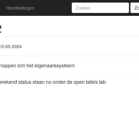
Handleidingen
Z
2
15-03-2024
knoppen icm het eigenaarssysteem
erekend status staan nu onder de open tafels tab