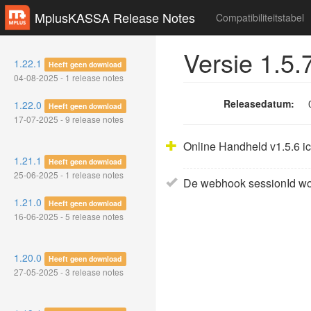
MplusKASSA Release Notes
Compatibiliteitstabel
Versie 1.5.
1.22.1
Heeft geen download
04-08-2025 - 1 release notes
Releasedatum:
1.22.0
Heeft geen download
17-07-2025 - 9 release notes
Online Handheld v1.5.6 ic
1.21.1
Heeft geen download
25-06-2025 - 1 release notes
De webhook sessionId wor
1.21.0
Heeft geen download
16-06-2025 - 5 release notes
1.20.0
Heeft geen download
27-05-2025 - 3 release notes