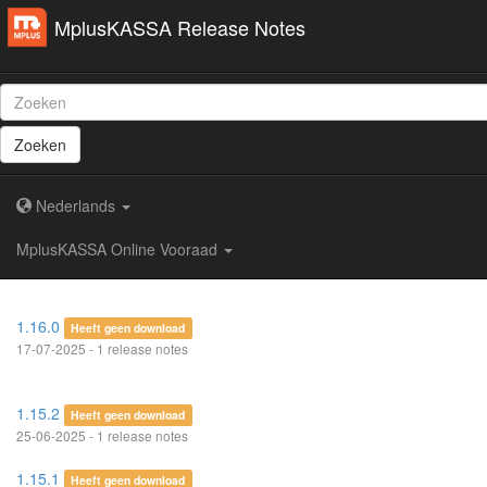
MplusKASSA Release Notes
Zoeken
Nederlands
MplusKASSA Online Vooraad
1.16.0
Heeft geen download
17-07-2025 - 1 release notes
1.15.2
Heeft geen download
25-06-2025 - 1 release notes
1.15.1
Heeft geen download