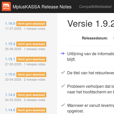
MplusKASSA Release Notes
Compatibiliteitstabel
Versie 1.9.
1.16.0
Heeft geen download
17-07-2025 - 1 release notes
Releasedatum:
1.15.2
Heeft geen download
25-06-2025 - 1 release notes
Uitlijning van de informat
1.15.1
blijft.
Heeft geen download
27-05-2025 - 1 release notes
De titel van het retourleve
1.15.0
Heeft geen download
23-04-2025 - 2 release notes
Probleem verholpen dat le
naar het hoofdscherm en b
1.14.2
Heeft geen download
04-03-2025 - 2 release notes
Wanneer er vanuit leverin
1.14.0
opgelost.
Heeft geen download