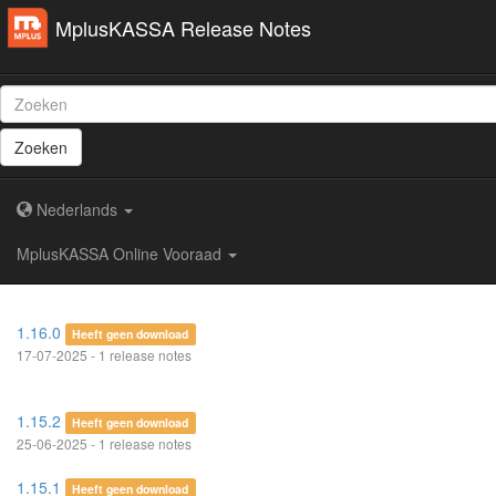
MplusKASSA Release Notes
Zoeken
Nederlands
MplusKASSA Online Vooraad
1.16.0
Heeft geen download
17-07-2025 - 1 release notes
1.15.2
Heeft geen download
25-06-2025 - 1 release notes
1.15.1
Heeft geen download