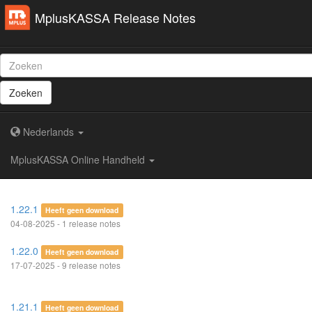
MplusKASSA Release Notes
Zoeken
Nederlands
MplusKASSA Online Handheld
1.22.1
Heeft geen download
04-08-2025 - 1 release notes
1.22.0
Heeft geen download
17-07-2025 - 9 release notes
1.21.1
Heeft geen download