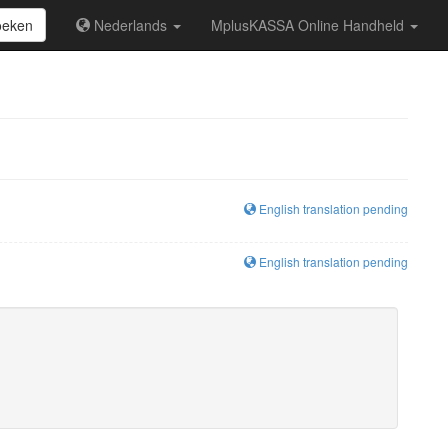
oeken
Nederlands
MplusKASSA Online Handheld
English translation pending
English translation pending