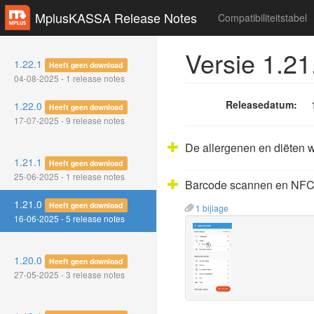
MplusKASSA Release Notes
Compatibiliteitstabel
Versie 1.21
1.22.1
Heeft geen download
04-08-2025 - 1 release notes
Releasedatum:
1.22.0
Heeft geen download
17-07-2025 - 9 release notes
De allergenen en diëten w
1.21.1
Heeft geen download
25-06-2025 - 1 release notes
Barcode scannen en NFC 
1.21.0
Heeft geen download
1 bijlage
16-06-2025 - 5 release notes
1.20.0
Heeft geen download
27-05-2025 - 3 release notes