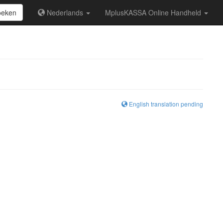
oeken
Nederlands
MplusKASSA Online Handheld
English translation pending