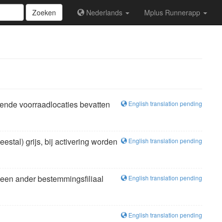
Zoeken
Nederlands
Mplus Runnerapp
llende voorraadlocaties bevatten
English translation pending
stal) grijs, bij activering worden
English translation pending
t een ander bestemmingsfiliaal
English translation pending
English translation pending