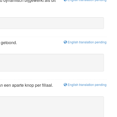
u dynamisch bijgewerkt als dit
getoond.
English translation pending
 een aparte knop per filiaal.
English translation pending