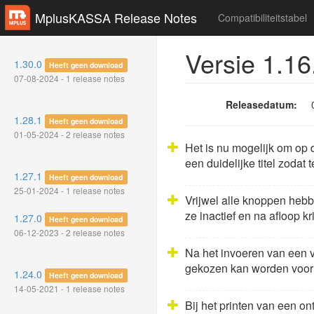
MplusKASSA Release Notes
Compatibiliteitstabel
Versie 1.16
1.30.0
Heeft geen download
07-08-2024 - 1 release notes
Releasedatum:
1.28.1
Heeft geen download
01-05-2024 - 2 release notes
Het is nu mogelijk om op
een duidelijke titel zodat
1.27.1
Heeft geen download
25-01-2024 - 1 release notes
Vrijwel alle knoppen hebb
ze inactief en na afloop kr
1.27.0
Heeft geen download
06-12-2023 - 2 release notes
Na het invoeren van een v
gekozen kan worden voor 
1.24.0
Heeft geen download
14-05-2021 - 1 release notes
Bij het printen van een o