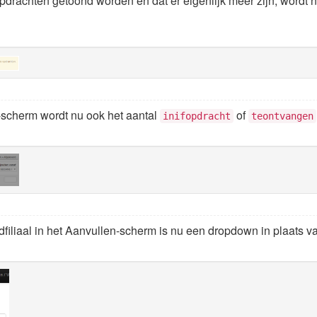
pdrachten getoond worden en dat er eigenlijk meer zijn, wordt n
n-scherm wordt nu ook het aantal
of
inifopdracht
teontvangen
iliaal in het Aanvullen-scherm is nu een dropdown in plaats van