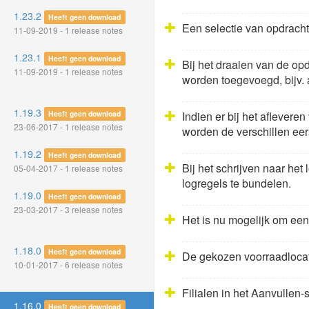
1.23.2
Heeft geen download
Een selectie van opdracht
11-09-2019 - 1 release notes
1.23.1
Heeft geen download
Bij het draaien van de o
11-09-2019 - 1 release notes
worden toegevoegd, bijv. al
1.19.3
Heeft geen download
Indien er bij het aflevere
23-06-2017 - 1 release notes
worden de verschillen eer
1.19.2
Heeft geen download
Bij het schrijven naar het
05-04-2017 - 1 release notes
logregels te bundelen.
1.19.0
Heeft geen download
23-03-2017 - 3 release notes
Het is nu mogelijk om een
1.18.0
Heeft geen download
De gekozen voorraadlocat
10-01-2017 - 6 release notes
Filialen in het Aanvullen
1.16.0
Heeft geen download