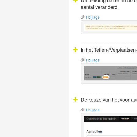
De melding dat er nu 50 o
aantal veranderd.
1 bijlage
In het Tellen-/Verplaatse
1 bijlage
De keuze van het voorraadf
1 bijlage