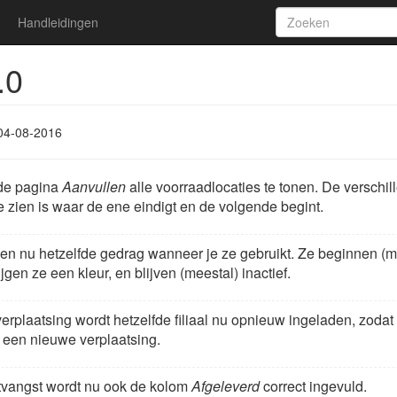
Handleidingen
.0
04-08-2016
 de pagina
Aanvullen
alle voorraadlocaties te tonen. De verschi
 te zien is waar de ene eindigt en de volgende begint.
en nu hetzelfde gedrag wanneer je ze gebruikt. Ze beginnen (mee
ijgen ze een kleur, en blijven (meestal) inactief.
erplaatsing wordt hetzelfde filiaal nu opnieuw ingeladen, zoda
een nieuwe verplaatsing.
ntvangst wordt nu ook de kolom
Afgeleverd
correct ingevuld.