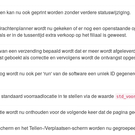
en kan nu ook geprint worden zonder verdere statuswijziging.
pdrachtenplanner wordt nu gekeken of er nog een openstaande o
s er in de tussentijd extra verkoop op het filiaal is geweest.
n van een verzending bepaald wordt dat er meer wordt afgeleverd d
st geboekt als correctie en vervolgens wordt de ontvangst opge
 log wordt nu ook per 'run' van de software een uniek ID gegene
 standaard voorraadlocatie in te stellen via de waarde
std_voo
ie wordt nu onthouden voor de volgende keer dat de pagina ge
-scherm en het Tellen-/Verplaatsen-scherm worden nu gegroepee