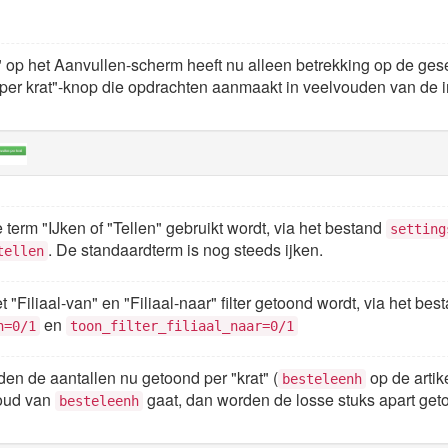
 op het Aanvullen-scherm heeft nu alleen betrekking op de gese
per krat"-knop die opdrachten aanmaakt in veelvouden van de i
de term "IJken of "Tellen" gebruikt wordt, via het bestand
setting
. De standaardterm is nog steeds ijken.
tellen
het "Filiaal-van" en "Filiaal-naar" filter getoond wordt, via het be
en
n=0/1
toon_filter_filiaal_naar=0/1
den de aantallen nu getoond per "krat" (
op de artike
besteleenh
voud van
gaat, dan worden de losse stuks apart get
besteleenh