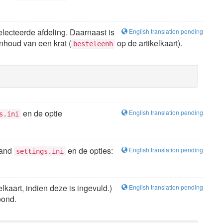
lecteerde afdeling. Daarnaast is
English translation pending
nhoud van een krat (
op de artikelkaart).
besteleenh
en de optie
English translation pending
s.ini
stand
en de opties:
English translation pending
settings.ini
lkaart, indien deze is ingevuld.)
English translation pending
oond.