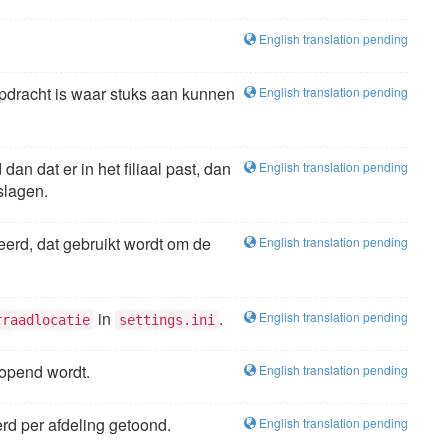
English translation pending
pdracht is waar stuks aan kunnen
English translation pending
an dat er in het filiaal past, dan
English translation pending
slagen.
reerd, dat gebruikt wordt om de
English translation pending
in
.
English translation pending
rraadlocatie
settings.ini
opend wordt.
English translation pending
rd per afdeling getoond.
English translation pending