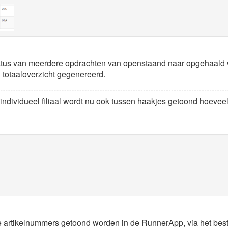
status van meerdere opdrachten van openstaand naar opgehaald 
n totaaloverzicht gegenereerd.
 individueel filiaal wordt nu ook tussen haakjes getoond hoevee
f de artikelnummers getoond worden in de RunnerApp, via het be