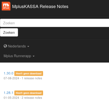
MplusKASSA Release Notes
Zoeken
Nederlands
Mplus Runnerapp
1.30.0
Heeft geen download
07-08-2024 - 1 release notes
1.28.1
Heeft geen download
01-05-2024 - 2 release notes