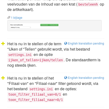
veelvouden van de inhoud van een krat (
op
besteleenh
de artikelkaart).
1 bijlage
Het is nu in te stellen of de term
English translation pending
"IJken of "Tellen" gebruikt wordt, via het bestand
en de optie
settings.ini
. De standaardterm is
ijken_of_tellen=ijken/tellen
nog steeds ijken.
Het is nu in te stellen of het
English translation pending
"Filiaal-van" en "Filiaal-naar" filter getoond wordt, via
het bestand
en de opties:
settings.ini
en
toon_filter_filiaal_van=0/1
toon_filter_filiaal_naar=0/1