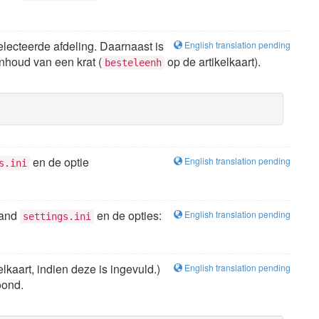
lecteerde afdeling. Daarnaast is
English translation pending
nhoud van een krat (
op de artikelkaart).
besteleenh
en de optie
English translation pending
s.ini
stand
en de opties:
English translation pending
settings.ini
lkaart, indien deze is ingevuld.)
English translation pending
oond.