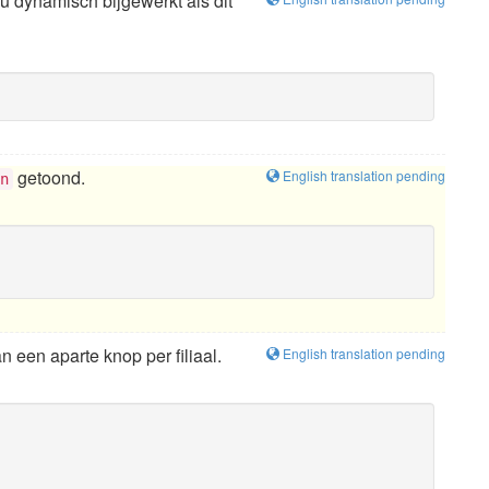
u dynamisch bijgewerkt als dit
getoond.
English translation pending
n
 een aparte knop per filiaal.
English translation pending