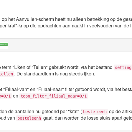
 op het Aanvullen-scherm heeft nu alleen betrekking op de gese
per krat"-knop die opdrachten aanmaakt in veelvouden van de i
de term "IJken of "Tellen" gebruikt wordt, via het bestand
setting
. De standaardterm is nog steeds ijken.
tellen
het "Filiaal-van" en "Filiaal-naar" filter getoond wordt, via het be
en
n=0/1
toon_filter_filiaal_naar=0/1
den de aantallen nu getoond per "krat" (
op de artike
besteleenh
voud van
gaat, dan worden de losse stuks apart get
besteleenh