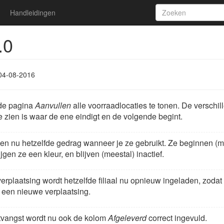
Handleidingen
.0
04-08-2016
 de pagina
Aanvullen
alle voorraadlocaties te tonen. De verschi
 te zien is waar de ene eindigt en de volgende begint.
en nu hetzelfde gedrag wanneer je ze gebruikt. Ze beginnen (mee
ijgen ze een kleur, en blijven (meestal) inactief.
erplaatsing wordt hetzelfde filiaal nu opnieuw ingeladen, zoda
een nieuwe verplaatsing.
ntvangst wordt nu ook de kolom
Afgeleverd
correct ingevuld.