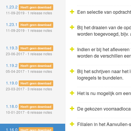
1.23.2
Heeft geen download
Een selectie van opdracht
11-09-2019 - 1 release notes
1.23.1
Heeft geen download
Bij het draaien van de o
11-09-2019 - 1 release notes
worden toegevoegd, bijv. al
1.19.3
Heeft geen download
Indien er bij het aflevere
23-06-2017 - 1 release notes
worden de verschillen eer
1.19.2
Heeft geen download
Bij het schrijven naar het
05-04-2017 - 1 release notes
logregels te bundelen.
1.19.0
Heeft geen download
23-03-2017 - 3 release notes
Het is nu mogelijk om een
1.18.0
Heeft geen download
De gekozen voorraadlocat
10-01-2017 - 6 release notes
Filialen in het Aanvullen
1.16.0
Heeft geen download