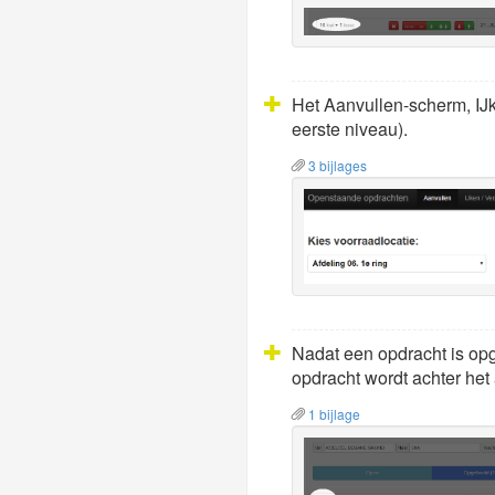
Het Aanvullen-scherm, IJke
eerste niveau).
3 bijlages
Nadat een opdracht is opg
opdracht wordt achter het
1 bijlage