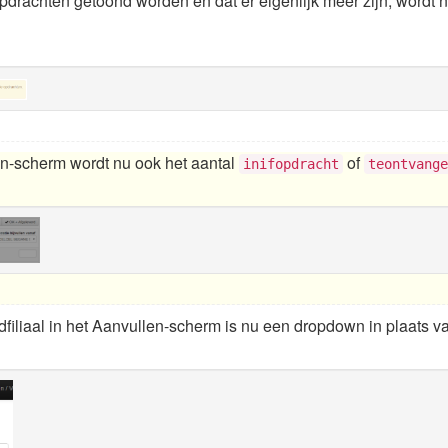
pdrachten getoond worden en dat er eigenlijk meer zijn, wordt n
sen-scherm wordt nu ook het aantal
of
inifopdracht
teontvange
iliaal in het Aanvullen-scherm is nu een dropdown in plaats van