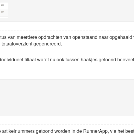
status van meerdere opdrachten van openstaand naar opgehaald 
n totaaloverzicht gegenereerd.
 individueel filiaal wordt nu ook tussen haakjes getoond hoevee
f de artikelnummers getoond worden in de RunnerApp, via het be