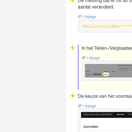
De melding dat er nu 50 o
aantal veranderd.
1 bijlage
In het Tellen-/Verplaat
1 bijlage
De keuze van het voorraadf
1 bijlage