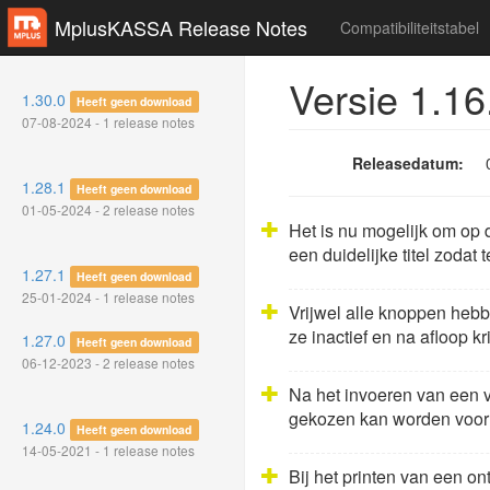
MplusKASSA Release Notes
Compatibiliteitstabel
Versie 1.16
1.30.0
Heeft geen download
07-08-2024 - 1 release notes
Releasedatum:
1.28.1
Heeft geen download
01-05-2024 - 2 release notes
Het is nu mogelijk om op
een duidelijke titel zodat
1.27.1
Heeft geen download
25-01-2024 - 1 release notes
Vrijwel alle knoppen hebb
ze inactief en na afloop kr
1.27.0
Heeft geen download
06-12-2023 - 2 release notes
Na het invoeren van een v
gekozen kan worden voor 
1.24.0
Heeft geen download
14-05-2021 - 1 release notes
Bij het printen van een o