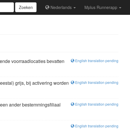
Zoeken
Nederlands
Mplus Runnerapp
llende voorraadlocaties bevatten
English translation pending
stal) grijs, bij activering worden
English translation pending
t een ander bestemmingsfiliaal
English translation pending
English translation pending