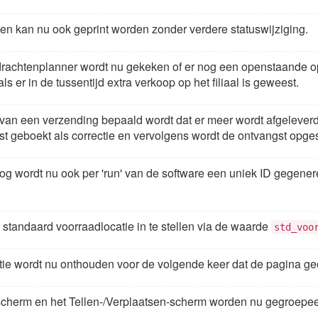
en kan nu ook geprint worden zonder verdere statuswijziging.
pdrachtenplanner wordt nu gekeken of er nog een openstaande o
s er in de tussentijd extra verkoop op het filiaal is geweest.
n van een verzending bepaald wordt dat er meer wordt afgeleverd d
st geboekt als correctie en vervolgens wordt de ontvangst opge
 log wordt nu ook per 'run' van de software een uniek ID gegene
 standaard voorraadlocatie in te stellen via de waarde
std_voo
ie wordt nu onthouden voor de volgende keer dat de pagina ge
-scherm en het Tellen-/Verplaatsen-scherm worden nu gegroepee