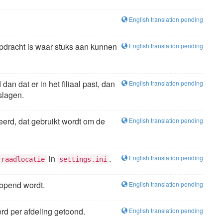
English translation pending
pdracht is waar stuks aan kunnen
English translation pending
an dat er in het filiaal past, dan
English translation pending
slagen.
reerd, dat gebruikt wordt om de
English translation pending
in
.
English translation pending
rraadlocatie
settings.ini
opend wordt.
English translation pending
rd per afdeling getoond.
English translation pending