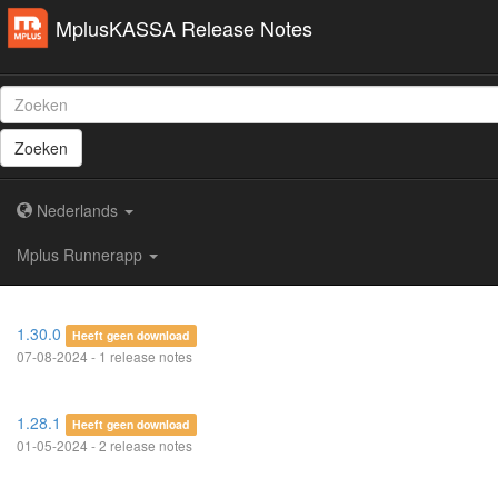
MplusKASSA Release Notes
Zoeken
Nederlands
Mplus Runnerapp
1.30.0
Heeft geen download
07-08-2024 - 1 release notes
1.28.1
Heeft geen download
01-05-2024 - 2 release notes