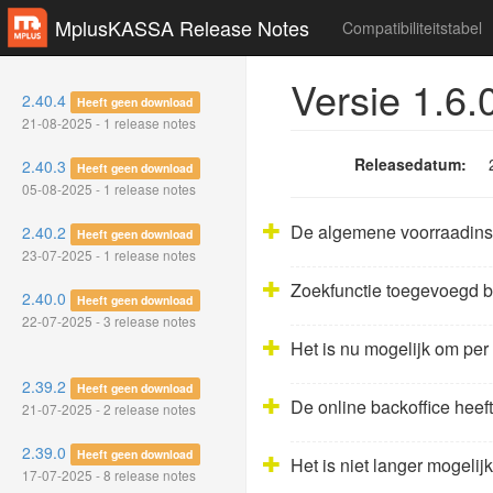
MplusKASSA Release Notes
Compatibiliteitstabel
Versie 1.6.
2.40.4
Heeft geen download
21-08-2025 - 1 release notes
Releasedatum:
2.40.3
Heeft geen download
05-08-2025 - 1 release notes
De algemene voorraadinstel
2.40.2
Heeft geen download
23-07-2025 - 1 release notes
Zoekfunctie toegevoegd bi
2.40.0
Heeft geen download
22-07-2025 - 3 release notes
Het is nu mogelijk om per 
2.39.2
Heeft geen download
De online backoffice heef
21-07-2025 - 2 release notes
2.39.0
Heeft geen download
Het is niet langer mogeli
17-07-2025 - 8 release notes