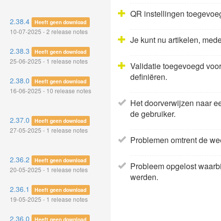
QR instellingen toegevoe
2.38.4
Heeft geen download
10-07-2025 - 2 release notes
Je kunt nu artikelen, med
2.38.3
Heeft geen download
25-06-2025 - 1 release notes
Validatie toegevoegd voor 
definiëren.
2.38.0
Heeft geen download
16-06-2025 - 10 release notes
Het doorverwijzen naar ee
de gebruiker.
2.37.0
Heeft geen download
27-05-2025 - 1 release notes
Problemen omtrent de wee
2.36.2
Heeft geen download
Probleem opgelost waarbij
20-05-2025 - 1 release notes
werden.
2.36.1
Heeft geen download
19-05-2025 - 1 release notes
2.36.0
Heeft geen download