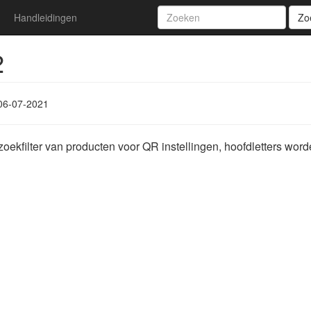
Handleidingen
Zo
2
06-07-2021
oekfilter van producten voor QR instellingen, hoofdletters word