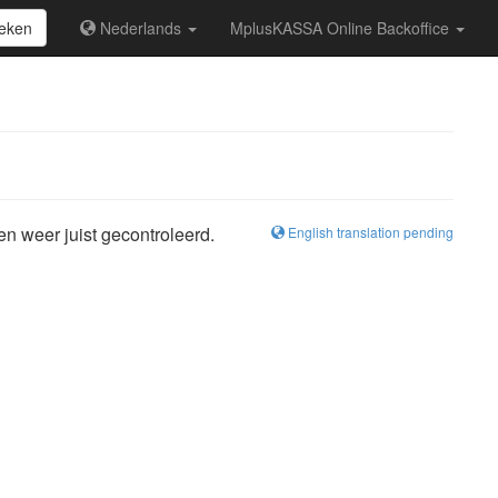
eken
Nederlands
MplusKASSA Online Backoffice
en weer juist gecontroleerd.
English translation pending