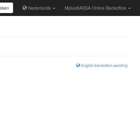
eken
Nederlands
MplusKASSA Online Backoffice
English translation pending