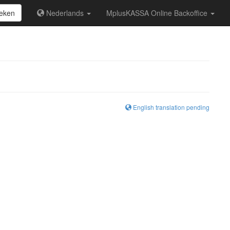
eken
Nederlands
MplusKASSA Online Backoffice
English translation pending