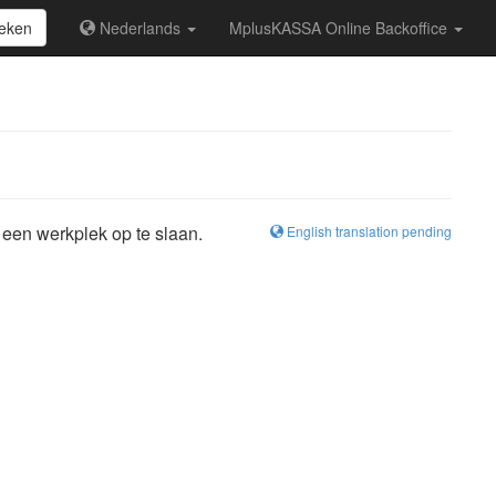
eken
Nederlands
MplusKASSA Online Backoffice
een werkplek op te slaan.
English translation pending