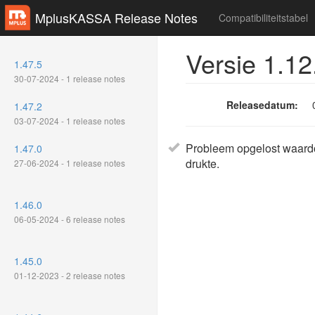
MplusKASSA Release Notes
Compatibiliteitstabel
Versie 1.12
1.47.5
30-07-2024 - 1 release notes
Releasedatum:
1.47.2
03-07-2024 - 1 release notes
Probleem opgelost waardo
1.47.0
drukte.
27-06-2024 - 1 release notes
1.46.0
06-05-2024 - 6 release notes
1.45.0
01-12-2023 - 2 release notes