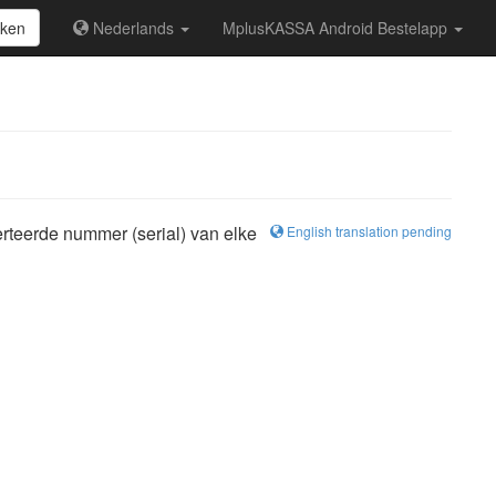
ken
Nederlands
MplusKASSA Android Bestelapp
rteerde nummer (serial) van elke
English translation pending