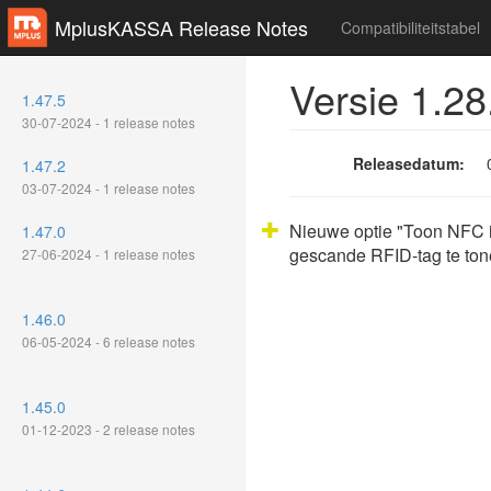
MplusKASSA Release Notes
Compatibiliteitstabel
Versie 1.28
1.47.5
30-07-2024 - 1 release notes
Releasedatum:
1.47.2
03-07-2024 - 1 release notes
Nieuwe optie "Toon NFC id
1.47.0
gescande RFID-tag te ton
27-06-2024 - 1 release notes
1.46.0
06-05-2024 - 6 release notes
1.45.0
01-12-2023 - 2 release notes