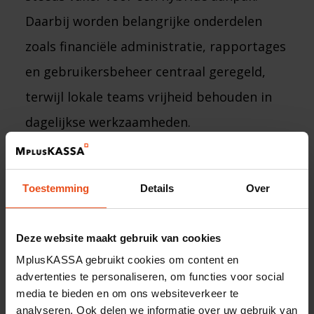
Daarbij worden belangrijke onderdelen
zoals financiële administratie, rapportages
en gebruikersbeheer centraal geregeld,
terwijl lokale teams vrijheid behouden in
dagelijkse werkzaamheden.
Juist die combinatie helpt organisaties om
schaalbaar te blijven zonder hun
Toestemming
Details
Over
flexibiliteit te verliezen.
Deze website maakt gebruik van cookies
Leiderschap speelt hierin een belangrijke
MplusKASSA gebruikt cookies om content en
advertenties te personaliseren, om functies voor social
rol. Wanneer verantwoordelijkheden
media te bieden en om ons websiteverkeer te
duidelijk verdeeld zijn en collega’s goed
analyseren. Ook delen we informatie over uw gebruik van