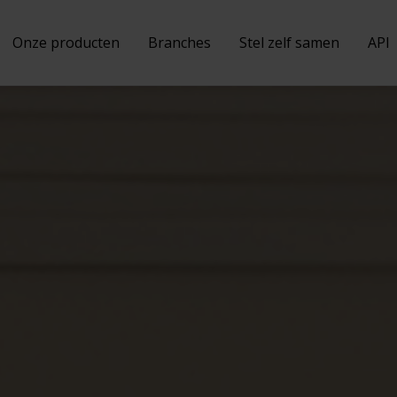
Onze producten
Branches
Stel zelf samen
API
Nieuws
Horeca
Kassa
Verkoop
Referen
Poppodium & Cultuur
Kiosk
Beheer
Vacatur
Snackbar
QR Bestel App
Loyalty
Onze re
Sport
Handheld
Tuincentrum & Bouwmarkt
Bestelwebsite