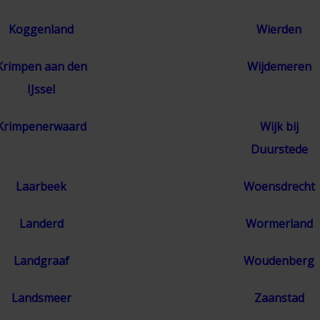
Koggenland
Wierden
Krimpen aan den
Wijdemeren
IJssel
Krimpenerwaard
Wijk bij
Duurstede
Laarbeek
Woensdrecht
Landerd
Wormerland
Landgraaf
Woudenberg
Landsmeer
Zaanstad