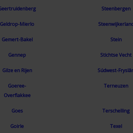
Geertruidenberg
Steenbergen
Geldrop-Mierlo
Steenwijkerlan
Gemert-Bakel
Stein
Gennep
Stichtse Vecht
Gilze en Rijen
Súdwest-Fryslâ
Goeree-
Terneuzen
Overflakkee
Goes
Terschelling
Goirle
Texel