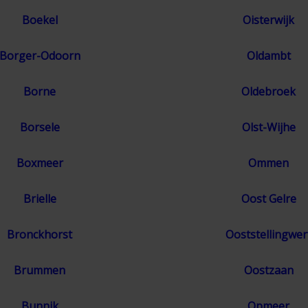
Boekel
Oisterwijk
Borger-Odoorn
Oldambt
Borne
Oldebroek
Borsele
Olst-Wijhe
Boxmeer
Ommen
Brielle
Oost Gelre
Bronckhorst
Ooststellingwer
Brummen
Oostzaan
Bunnik
Opmeer