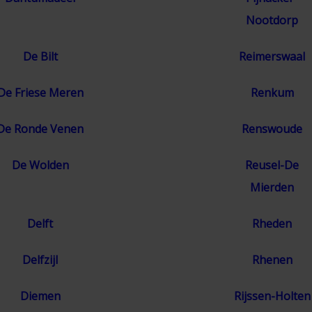
Nootdorp
De Bilt
Reimerswaal
De Friese Meren
Renkum
De Ronde Venen
Renswoude
De Wolden
Reusel-De
Mierden
Delft
Rheden
Delfzijl
Rhenen
Diemen
Rijssen-Holten