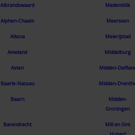
Albrandswaard
Medemblik
Alphen-Chaam
Meerssen
Altena
Meierijstad
Ameland
Middelburg
Asten
Midden-Delflan
Baarle-Nassau
Midden-Drenth
Baarn
Midden-
Groningen
Barendrecht
Mill en Sint
Hubert