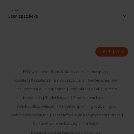
Interesse
Inschrijven
POS systemen
Basis & Grafische Klantendisplays
Kwaliteits Kassalades
Barcodescanners
Keukenschermen
Pinautomaten & Pinapparaten
Bonprinters & Labelprinters
Handhelds
Tablet kassa's
Touchscreen kassa's
Boekhoudkoppelingen
Personeelsplanning koppelingen
Webshopkoppelingen
Kassasoftware en Kassasysteem Horeca
Kassasoftware en Kassasysteem Retail
Kassasoftware en Kassasysteem Fashion