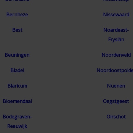
Bernheze
Nissewaard
Best
Noardeast-
Fryslân
Beuningen
Noordenveld
Bladel
Noordoostpolde
Blaricum
Nuenen
Bloemendaal
Oegstgeest
Bodegraven-
Oirschot
Reeuwijk