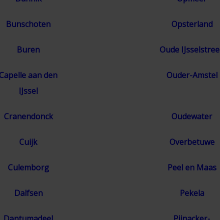
Bunschoten
Opsterland
Buren
Oude IJsselstre
Capelle aan den
Ouder-Amstel
IJssel
Cranendonck
Oudewater
Cuijk
Overbetuwe
Culemborg
Peel en Maas
Dalfsen
Pekela
Dantumadeel
Pijnacker-