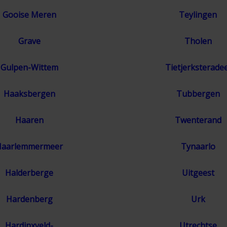
Gooise Meren
Teylingen
Grave
Tholen
Gulpen-Wittem
Tietjerksteradee
Haaksbergen
Tubbergen
Haaren
Twenterand
Haarlemmermeer
Tynaarlo
Halderberge
Uitgeest
Hardenberg
Urk
Hardinxveld-
Utrechtse