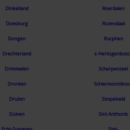
Dinkelland
Roerdalen
Doesburg
Rozendaal
Dongen
Rucphen
Drechterland
s-Hertogenbosc
Drimmelen
Scherpenzeel
Dronten
Schiermonniko
Druten
Simpelveld
Duiven
Sint Anthonis
Echt-Susteren
Sint-