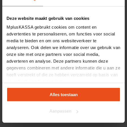
welke artikelen structureel blijven liggen.
Deze website maakt gebruik van cookies
Ook helpt het om voorraadbeheer zoveel
MplusKASSA gebruikt cookies om content en
mogelijk te automatiseren. Wanneer
advertenties te personaliseren, om functies voor social
medewerkers realtime inzicht hebben in
media te bieden en om ons websiteverkeer te
analyseren. Ook delen we informatie over uw gebruik van
voorraadgegevens, kunnen menselijke
onze site met onze partners voor social media,
fouten worden geminimaliseerd en
adverteren en analyse. Deze partners kunnen deze
gegevens combineren met andere informatie die u aan ze
ontstaat meer efficiëntie binnen de
heeft verstrekt of die ze hebben verzameld op basis van
bedrijfsvoering.
uw gebruik van hun services.
Alles toestaan
Daarnaast is het belangrijk om goed
samen te werken tussen verschillende
Aanpassen
afdelingen. Hoe beter voorraadbeheer,