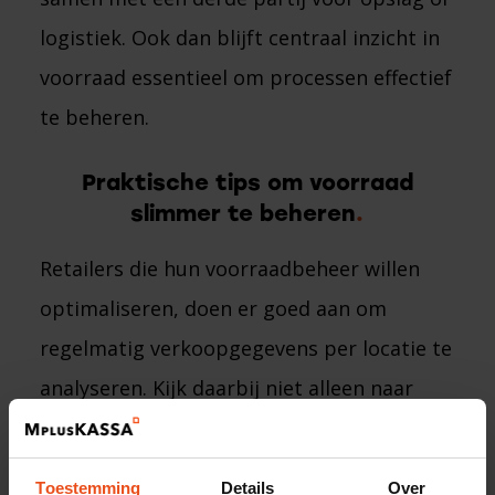
logistiek. Ook dan blijft centraal inzicht in
voorraad essentieel om processen effectief
te beheren.
Praktische tips om voorraad
slimmer te beheren
Retailers die hun voorraadbeheer willen
optimaliseren, doen er goed aan om
regelmatig verkoopgegevens per locatie te
analyseren. Kijk daarbij niet alleen naar
totale voorraad, maar vooral naar welke
verkopende producten snel bewegen en
Toestemming
Details
Over