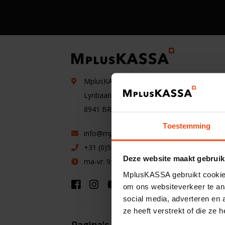
MplusKASSA
R
Lynbaan 31
G
8941 BR
Leeuwarden
I
Toestemming
info@mpluskassa.nl
Fl
+31 (0)58 215 7000
O
Deze website maakt gebruik
ma-vr: 9:00 - 16:30
MplusKASSA gebruikt cookies 
om ons websiteverkeer te an
social media, adverteren en
ze heeft verstrekt of die ze
Pagina's