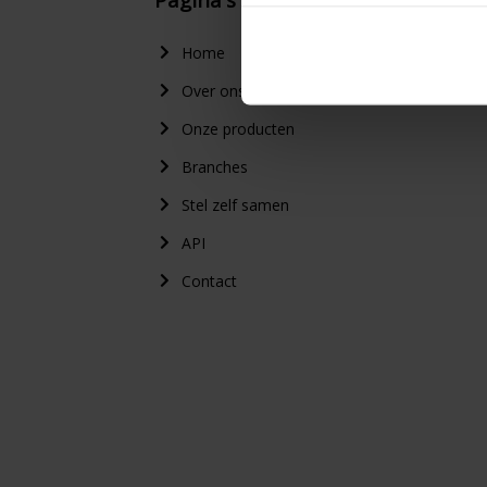
Home
Over ons
Onze producten
Branches
Stel zelf samen
API
Contact