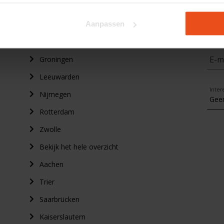
Schri
Amsterdam
Aanpassen
Den Haag
E-m
Groningen
Leeuwarden
Inter
Nijmegen
Rotterdam
Zwolle
Bekijk het hele overzicht
Aachen
Trier
Saarbrücken
Kaiserslautern