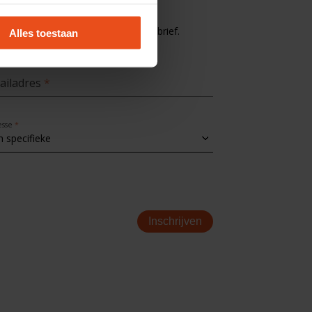
jf je in voor de MplusKASSA nieuwsbrief.
Alles toestaan
ailadres
esse
Inschrijven