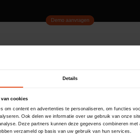
Demo aanvragen
ust
ebruiksgemak
Gemiddelde beoordeling
4,7
nzicht
100+
beoordelingen op
Google
.
Details
exibiliteit
mzet
 van cookies
om content en advertenties te personaliseren, om functies voo
alyseren. Ook delen we informatie over uw gebruik van onze sit
 analyse. Deze partners kunnen deze gegevens combineren met a
 hebben verzameld op basis van uw gebruik van hun services.
Wij helpen overal
Bli