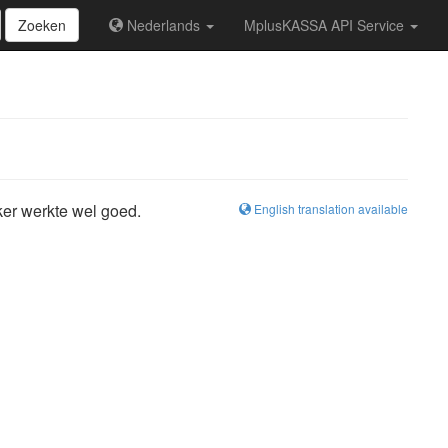
Zoeken
Nederlands
MplusKASSA API Service
ker werkte wel goed.
English translation available