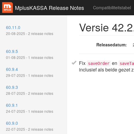
MplusKASSA Release Notes
Compatibiliteitstabel
Versie 42.2
60.11.0
20-08-2025 - 2 release notes
Releasedatum:
60.9.5
01-08-2025 - 1 release notes
Fix
en
saveOrder
saveTa
60.9.4
inclusief als beide gezet z
29-07-2025 - 1 release notes
60.9.3
28-07-2025 - 2 release notes
60.9.1
24-07-2025 - 1 release notes
60.9.0
22-07-2025 - 2 release notes