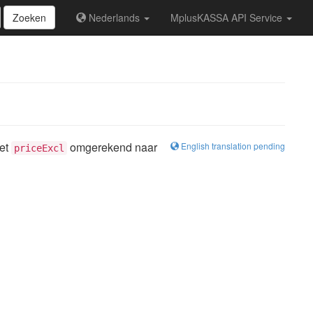
Zoeken
Nederlands
MplusKASSA API Service
et
omgerekend naar
English translation pending
priceExcl