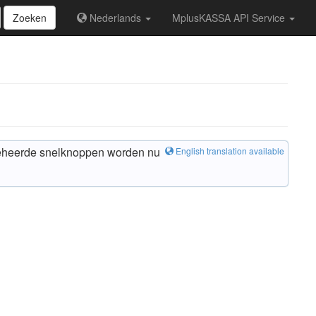
Zoeken
Nederlands
MplusKASSA API Service
 beheerde snelknoppen worden nu
English translation available