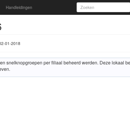
Handleidingen
6
02-01-2018
nen snelknopgroepen per filiaal beheerd werden. Deze lokaal
even.