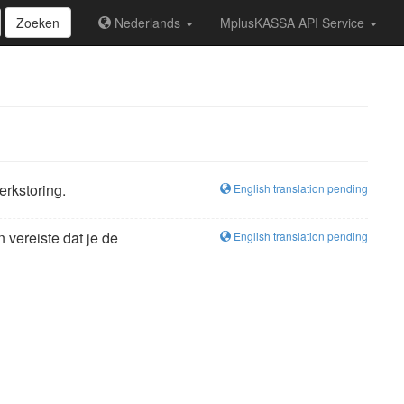
Zoeken
Nederlands
MplusKASSA API Service
rkstoring.
English translation pending
vereiste dat je de
English translation pending