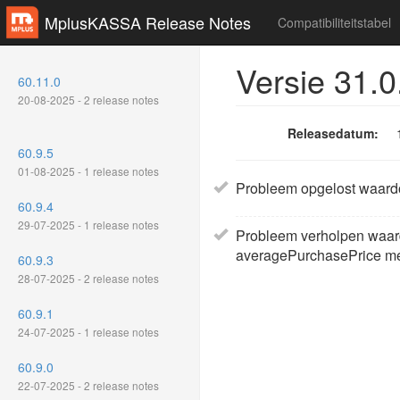
MplusKASSA Release Notes
Compatibiliteitstabel
Versie 31.0
60.11.0
20-08-2025 - 2 release notes
Releasedatum:
60.9.5
01-08-2025 - 1 release notes
Probleem opgelost waardo
60.9.4
29-07-2025 - 1 release notes
Probleem verholpen waard
averagePurchasePrice mee 
60.9.3
28-07-2025 - 2 release notes
60.9.1
24-07-2025 - 1 release notes
60.9.0
22-07-2025 - 2 release notes