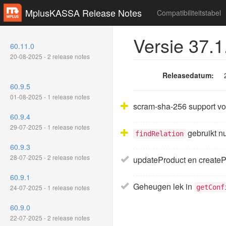
MplusKASSA Release Notes
Compatibiliteitstabel
Versie 37.1
60.11.0
20-08-2025 - 2 release notes
Releasedatum:
60.9.5
01-08-2025 - 1 release notes
scram-sha-256 support voo
60.9.4
29-07-2025 - 1 release notes
gebruikt n
findRelation
60.9.3
28-07-2025 - 2 release notes
updateProduct en createP
60.9.1
Geheugen lek in
24-07-2025 - 1 release notes
getConf
60.9.0
22-07-2025 - 2 release notes