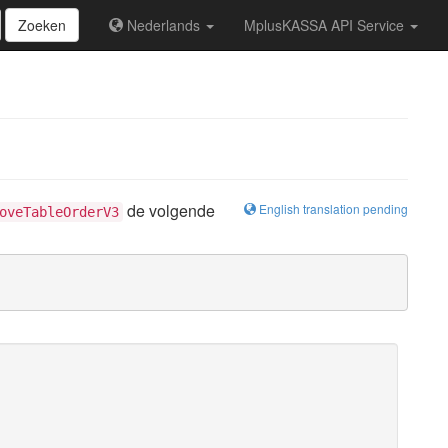
Zoeken
Nederlands
MplusKASSA API Service
de volgende
English translation pending
oveTableOrderV3