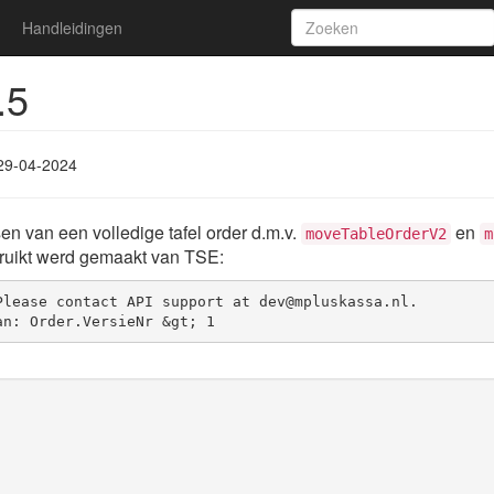
Handleidingen
.5
29-04-2024
en van een volledige tafel order d.m.v.
en
moveTableOrderV2
m
bruikt werd gemaakt van TSE:
lease contact API support at dev@mpluskassa.nl.

an: Order.VersieNr &gt; 1