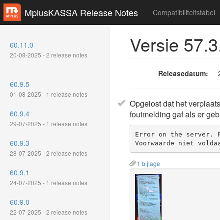
MplusKASSA Release Notes
Compatibiliteitstabel
Versie 57.3
60.11.0
20-08-2025 - 2 release notes
Releasedatum:
60.9.5
01-08-2025 - 1 release notes
Opgelost dat het verplaats
60.9.4
foutmelding gaf als er ge
29-07-2025 - 1 release notes
Error on the server. P
60.9.3
Voorwaarde niet volda
28-07-2025 - 2 release notes
1 bijlage
60.9.1
24-07-2025 - 1 release notes
60.9.0
22-07-2025 - 2 release notes