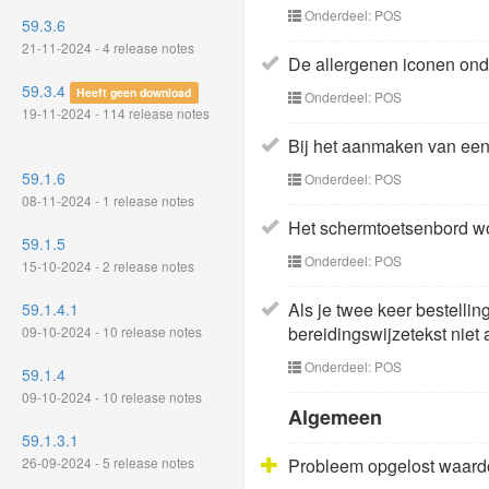
Onderdeel: POS
59.3.6
21-11-2024 - 4 release notes
De allergenen iconen onde
59.3.4
Heeft geen download
Onderdeel: POS
19-11-2024 - 114 release notes
Bij het aanmaken van een 
59.1.6
Onderdeel: POS
08-11-2024 - 1 release notes
Het schermtoetsenbord wor
59.1.5
Onderdeel: POS
15-10-2024 - 2 release notes
Als je twee keer bestelli
59.1.4.1
bereidingswijzetekst niet 
09-10-2024 - 10 release notes
Onderdeel: POS
59.1.4
09-10-2024 - 10 release notes
Algemeen
59.1.3.1
26-09-2024 - 5 release notes
Probleem opgelost waardoo