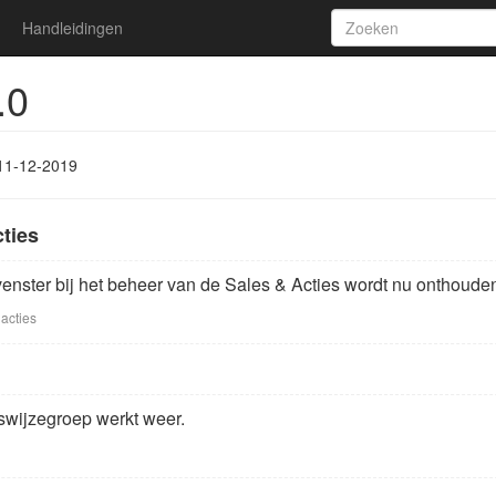
Handleidingen
.0
11-12-2019
cties
enster bij het beheer van de Sales & Acties wordt nu onthoud
acties
wijzegroep werkt weer.