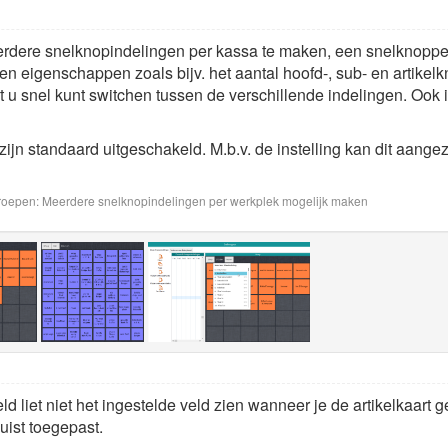
erdere snelknopindelingen per kassa te maken, een snelknoppe
igen eigenschappen zoals bijv. het aantal hoofd-, sub- en artike
u snel kunt switchen tussen de verschillende indelingen. Ook is
n standaard uitgeschakeld. M.b.v. de instelling kan dit aange
epen: Meerdere snelknopindelingen per werkplek mogelijk maken
d liet niet het ingestelde veld zien wanneer je de artikelkaart
uist toegepast.