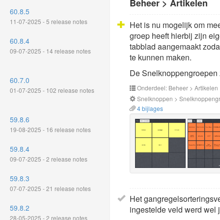
Beheer > Artikelen
60.8.5
11-07-2025 - 5 release notes
Het is nu mogelijk om me
groep heeft hierbij zijn e
60.8.4
tabblad aangemaakt zodat 
09-07-2025 - 14 release notes
te kunnen maken.
De Snelknoppengroepen zij
60.7.0
Onderdeel: Beheer > Artikelen
01-07-2025 - 102 release notes
Snelknoppen > Snelknoppengro
4 bijlages
59.8.6
19-08-2025 - 16 release notes
59.8.4
09-07-2025 - 2 release notes
59.8.3
07-07-2025 - 21 release notes
Het gangregelsorteringsvel
59.8.2
ingestelde veld werd wel j
28-05-2025 - 2 release notes