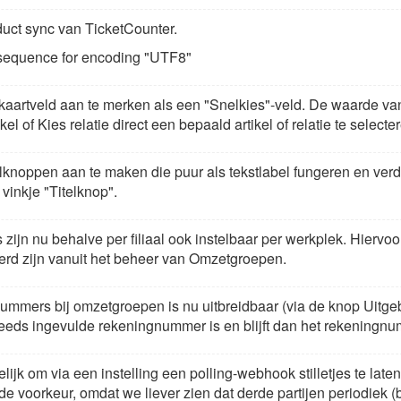
uct sync van TicketCounter.
e sequence for encoding "UTF8"
 kaartveld aan te merken als een "Snelkies"-veld. De waarde van 
el of Kies relatie direct een bepaald artikel of relatie te selecte
lknoppen aan te maken die puur als tekstlabel fungeren en ver
vinkje "Titelknop".
ijn nu behalve per filiaal ook instelbaar per werkplek. Hiervoor
rd zijn vanuit het beheer van Omzetgroepen.
ummers bij omzetgroepen is nu uitbreidbaar (via de knop Uitg
reeds ingevulde rekeningnummer is en blijft dan het rekeningn
jk om via een instelling een polling-webhook stilletjes te laten 
 de voorkeur, omdat we liever zien dat derde partijen periodiek 