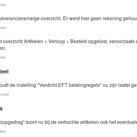
elen
 leveranciersmarge-overzicht. Er werd hier geen rekening geho
elen
t overzicht Artikelen > Verloop > Besteld opgelost, veroorzaakt
en.
elen
ieel
houdt de instelling "Verdicht EFT betalingregels" nu zijn laatst g
ncieel
es
Koopgedrag" toont nu bij de verkochte artikelen ook het eventuel
ties