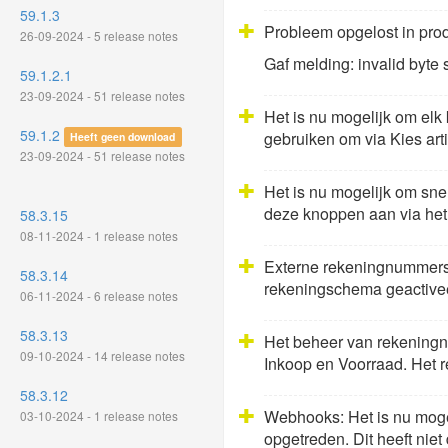
59.1.3
Probleem opgelost in prod
26-09-2024 - 5 release notes
Gaf melding: invalid byt
59.1.2.1
23-09-2024 - 51 release notes
Het is nu mogelijk om elk
59.1.2
gebruiken om via Kies artik
Heeft geen download
23-09-2024 - 51 release notes
Het is nu mogelijk om sne
deze knoppen aan via het 
58.3.15
08-11-2024 - 1 release notes
Externe rekeningnummers z
58.3.14
rekeningschema geactivee
06-11-2024 - 6 release notes
58.3.13
Het beheer van rekeningn
09-10-2024 - 14 release notes
Inkoop en Voorraad. Het 
58.3.12
Webhooks: Het is nu mogeli
03-10-2024 - 1 release notes
opgetreden. Dit heeft niet