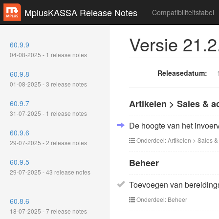
MplusKASSA Release Notes
Compatibiliteitstabel
Versie 21.2
60.9.9
04-08-2025 - 1 release notes
Releasedatum:
60.9.8
01-08-2025 - 3 release notes
Artikelen > Sales & a
60.9.7
31-07-2025 - 1 release notes
De hoogte van het invoerv
60.9.6
Onderdeel: Artikelen > Sales & 
29-07-2025 - 2 release notes
Beheer
60.9.5
29-07-2025 - 43 release notes
Toevoegen van bereidings
Onderdeel: Beheer
60.8.6
18-07-2025 - 7 release notes