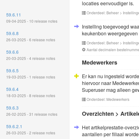
locaties eenvoudiger is.
Onderdeel: Beheer > Instelling
59.6.11
09-04-2025 - 10 release notes
Instelling toegevoegd wa
keukenbon weergegeven 
59.6.8
26-03-2025 - 6 release notes
Onderdeel: Beheer > Instelling
Aantal decimalen bestelnumm
59.6.6
20-03-2025 - 4 release notes
Medewerkers
59.6.5
Er kan nu ingesteld word
19-03-2025 - 1 release notes
hiervoor naar Medewerkers
59.6.4
Superuser mag alleen gew
18-03-2025 - 8 release notes
Onderdeel: Medewerkers
59.6.3
Overzichten > Artikel
26-02-2025 - 31 release notes
59.6.2.1
Het artikelprestatie-over
26-03-2025 - 2 release notes
aantallen per filiaal wor