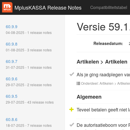
MplusKASSA Release Notes
Compatibiliteitstabel
Versie 59.1
60.9.9
04-08-2025 - 1 release notes
Releasedatum:
60.9.8
01-08-2025 - 3 release notes
Artikelen > Artikelen
60.9.7
31-07-2025 - 1 release notes
Als je ging raadplegen v
60.9.6
Onderdeel: Artikelen > Artikele
29-07-2025 - 2 release notes
Algemeen
60.9.5
29-07-2025 - 43 release notes
Teveel betalen geeft niet
60.8.6
De autorisatieboom voor 
18-07-2025 - 7 release notes