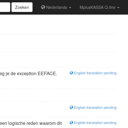
Zoeken
Nederlands
MplusKASSA Q-line
reeg je de exception EEFACE.
English translation pending
English translation pending
geen logische reden waarom dit
English translation pending