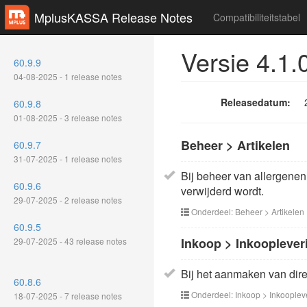
MplusKASSA Release Notes
Compatibiliteitstabel
Versie 4.1.
60.9.9
04-08-2025 - 1 release notes
Releasedatum:
60.9.8
01-08-2025 - 3 release notes
Beheer > Artikelen
60.9.7
31-07-2025 - 1 release notes
Bij beheer van allergenen
60.9.6
verwijderd wordt.
29-07-2025 - 2 release notes
Onderdeel: Beheer > Artikelen
60.9.5
Inkoop > Inkooplever
29-07-2025 - 43 release notes
Bij het aanmaken van dire
60.8.6
Onderdeel: Inkoop > Inkooplev
18-07-2025 - 7 release notes