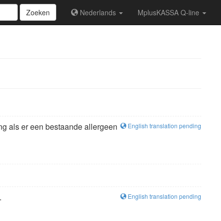
Zoeken
Nederlands
MplusKASSA Q-line
ng als er een bestaande allergeen
English translation pending
.
English translation pending