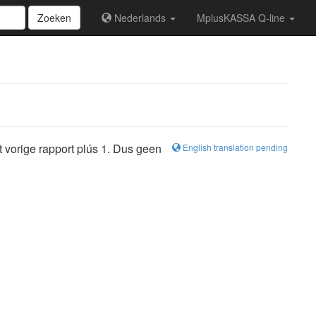
Zoeken
Nederlands
MplusKASSA Q-line
 vorige rapport plús 1. Dus geen
English translation pending