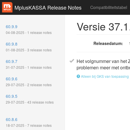
MplusKASSA Release Notes
Compatibiliteitstabel
Versie 37.1
60.9.9
04-08-2025 - 1 release notes
Releasedatum:
60.9.8
01-08-2025 - 3 release notes
Het volgnummer van het Z-
60.9.7
problemen meer met ontb
31-07-2025 - 1 release notes
Alleen bij GKS van toepassing
60.9.6
29-07-2025 - 2 release notes
60.9.5
29-07-2025 - 43 release notes
60.8.6
18-07-2025 - 7 release notes