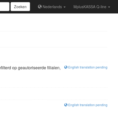
Zoeken
Nederlands
MplusKASSA Q-line
lterd op geautoriseerde filialen,
English translation pending
English translation pending