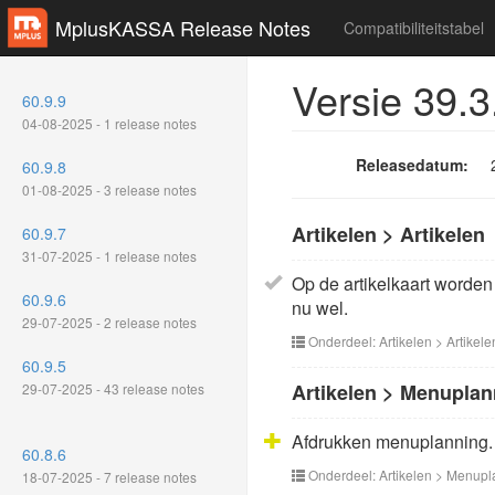
MplusKASSA Release Notes
Compatibiliteitstabel
Versie 39.3
60.9.9
04-08-2025 - 1 release notes
Releasedatum:
60.9.8
01-08-2025 - 3 release notes
Artikelen > Artikelen
60.9.7
31-07-2025 - 1 release notes
Op de artikelkaart worden
60.9.6
nu wel.
29-07-2025 - 2 release notes
Onderdeel: Artikelen > Artikele
60.9.5
Artikelen > Menuplan
29-07-2025 - 43 release notes
Afdrukken menuplanning.
60.8.6
Onderdeel: Artikelen > Menupl
18-07-2025 - 7 release notes