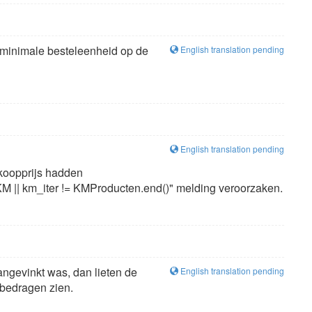
 minimale besteleenheid op de
English translation pending
English translation pending
inkoopprijs hadden
KM || km_iter != KMProducten.end()" melding veroorzaken.
angevinkt was, dan lieten de
English translation pending
 bedragen zien.