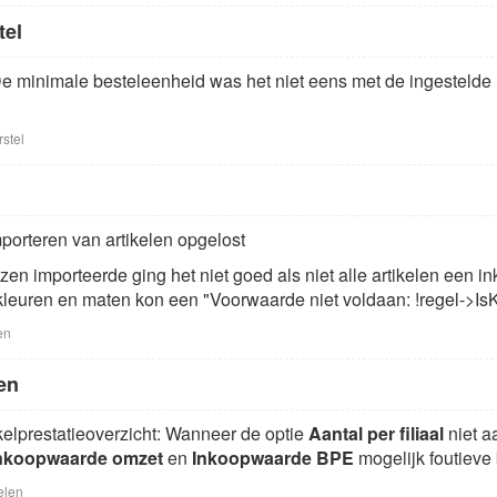
tel
De minimale besteleenheid was het niet eens met de ingestelde
stel
porteren van artikelen opgelost
jzen importeerde ging het niet goed als niet alle artikelen een 
kleuren en maten kon een "Voorwaarde niet voldaan: !regel->Is
en
en
kelprestatieoverzicht: Wanneer de optie
Aantal per filiaal
niet a
nkoopwaarde omzet
en
Inkoopwaarde BPE
mogelijk foutieve
elen