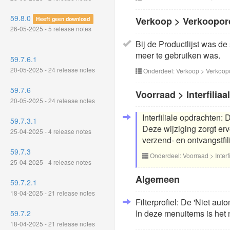
59.8.0
Verkoop > Verkoopor
Heeft geen download
26-05-2025 - 5 release notes
Bij de Productlijst was d
meer te gebruiken was.
59.7.6.1
20-05-2025 - 24 release notes
Onderdeel: Verkoop > Verkoop
59.7.6
Voorraad > Interfiliaal
20-05-2025 - 24 release notes
Interfiliale opdrachten: D
59.7.3.1
Deze wijziging zorgt erv
25-04-2025 - 4 release notes
verzend- en ontvangstfil
59.7.3
Onderdeel: Voorraad > Interfi
25-04-2025 - 4 release notes
Algemeen
59.7.2.1
18-04-2025 - 21 release notes
Filterprofiel: De 'Niet au
In deze menuitems is het n
59.7.2
18-04-2025 - 21 release notes