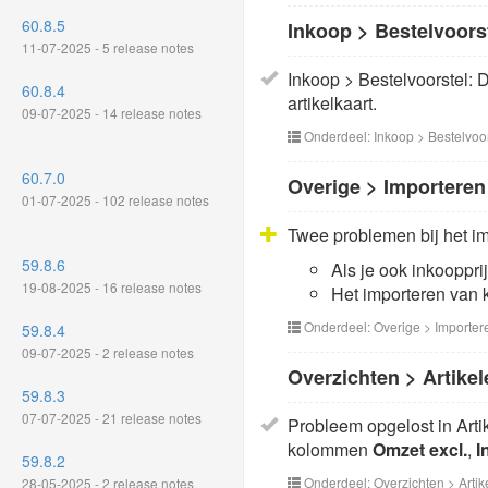
60.8.5
Inkoop > Bestelvoors
11-07-2025 - 5 release notes
Inkoop > Bestelvoorstel: 
60.8.4
artikelkaart.
09-07-2025 - 14 release notes
Onderdeel: Inkoop > Bestelvoor
60.7.0
Overige > Importeren
01-07-2025 - 102 release notes
Twee problemen bij het im
59.8.6
Als je ook inkooppri
19-08-2025 - 16 release notes
Het importeren van 
Onderdeel: Overige > Importer
59.8.4
09-07-2025 - 2 release notes
Overzichten > Artikel
59.8.3
07-07-2025 - 21 release notes
Probleem opgelost in Arti
kolommen
Omzet excl.
,
I
59.8.2
Onderdeel: Overzichten > Artik
28-05-2025 - 2 release notes