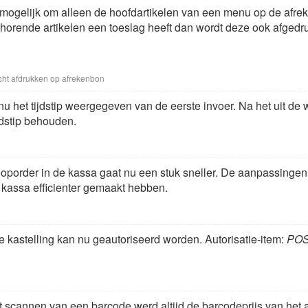
 mogelijk om alleen de hoofdartikelen van een menu op de afrek
orende artikelen een toeslag heeft dan wordt deze ook afgedruk
cht afdrukken op afrekenbon
u het tijdstip weergegeven van de eerste invoer. Na het uit de 
ijdstip behouden.
oporder in de kassa gaat nu een stuk sneller. De aanpassingen 
 kassa efficienter gemaakt hebben.
e kastelling kan nu geautoriseerd worden. Autorisatie-item:
POS 
t scannen van een barcode werd altijd de barcodeprijs van het a