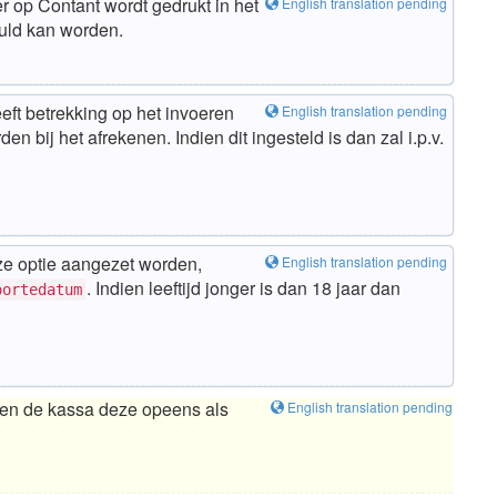
 op Contant wordt gedrukt in het
English translation pending
uld kan worden.
ft betrekking op het invoeren
English translation pending
 bij het afrekenen. Indien dit ingesteld is dan zal i.p.v.
eze optie aangezet worden,
English translation pending
. Indien leeftijd jonger is dan 18 jaar dan
oortedatum
sen de kassa deze opeens als
English translation pending