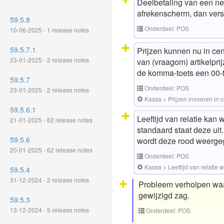
Deelbetaling van een ne
afrekenscherm, dan vers
59.5.8
Onderdeel: POS
10-06-2025 - 1 release notes
59.5.7.1
Prijzen kunnen nu in ce
23-01-2025 - 2 release notes
van (vraagom) artikelpri
de komma-toets een 00-t
59.5.7
Onderdeel: POS
23-01-2025 - 2 release notes
Kassa > Prijzen invoeren in 
59.5.6.1
Leeftijd van relatie kan
21-01-2025 - 62 release notes
standaard staat deze uit
59.5.6
wordt deze rood weergeg
20-01-2025 - 62 release notes
Onderdeel: POS
Kassa > Leeftijd van relatie
59.5.4
31-12-2024 - 2 release notes
Probleem verholpen waar
gewijzigd zag.
59.5.3
13-12-2024 - 5 release notes
Onderdeel: POS