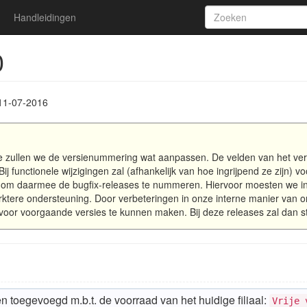
Handleidingen
0
11-07-2016
 zullen we de versienummering wat aanpassen. De velden van het ver
 Bij functionele wijzigingen zal (afhankelijk van hoe ingrijpend ze zijn) 
j om daarmee de bugfix-releases te nummeren. Hiervoor moesten we i
rktere ondersteuning. Door verbeteringen in onze interne manier van o
 voor voorgaande versies te kunnen maken. Bij deze releases zal dan 
n toegevoegd m.b.t. de voorraad van het huidige filiaal:
Vrije 