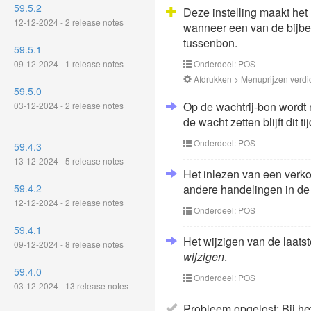
59.5.2
Deze instelling maakt het
12-12-2024 - 2 release notes
wanneer een van de bijbeh
tussenbon.
59.5.1
09-12-2024 - 1 release notes
Onderdeel: POS
Afdrukken > Menuprijzen verdi
59.5.0
Op de wachtrij-bon wordt n
03-12-2024 - 2 release notes
de wacht zetten blijft dit t
Onderdeel: POS
59.4.3
13-12-2024 - 5 release notes
Het inlezen van een verko
59.4.2
andere handelingen in de
12-12-2024 - 2 release notes
Onderdeel: POS
59.4.1
Het wijzigen van de laatst
09-12-2024 - 8 release notes
wijzigen
.
59.4.0
Onderdeel: POS
03-12-2024 - 13 release notes
Probleem opgelost: Bij he