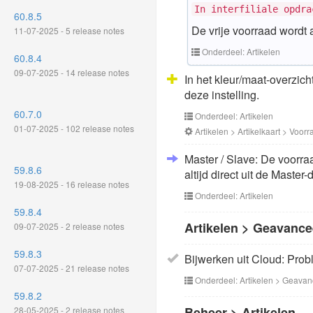
In interfiliale opdra
60.8.5
De vrije voorraad wordt a
11-07-2025 - 5 release notes
Onderdeel: Artikelen
60.8.4
09-07-2025 - 14 release notes
In het kleur/maat-overzich
deze instelling.
60.7.0
Onderdeel: Artikelen
01-07-2025 - 102 release notes
Artikelen > Artikelkaart > Voor
Master / Slave: De voorraa
59.8.6
altijd direct uit de Maste
19-08-2025 - 16 release notes
Onderdeel: Artikelen
59.8.4
Artikelen > Geavance
09-07-2025 - 2 release notes
59.8.3
Bijwerken uit Cloud: Prob
07-07-2025 - 21 release notes
Onderdeel: Artikelen > Geavan
59.8.2
Beheer > Artikelen
28-05-2025 - 2 release notes