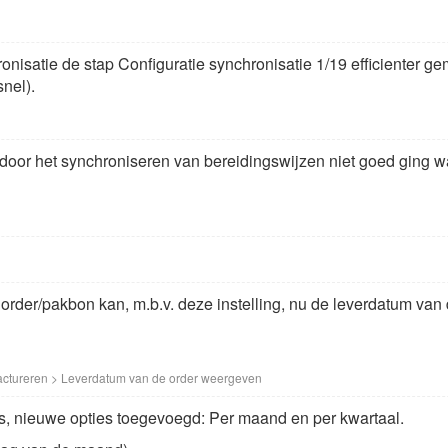
onisatie de stap Configuratie synchronisatie 1/19 efficienter ge
nel).
oor het synchroniseren van bereidingswijzen niet goed ging 
 order/pakbon kan, m.b.v. deze instelling, nu de leverdatum van 
actureren > Leverdatum van de order weergeven
s, nieuwe opties toegevoegd: Per maand en per kwartaal.