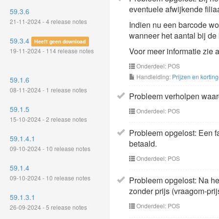
eventuele afwijkende filiaa
59.3.6
21-11-2024 - 4 release notes
Indien nu een barcode word
wanneer het aantal bij de 
59.3.4
Heeft geen download
Voor meer informatie zie 
19-11-2024 - 114 release notes
Onderdeel: POS
Handleiding:
Prijzen en kortin
59.1.6
08-11-2024 - 1 release notes
Probleem verholpen waard
59.1.5
Onderdeel: POS
15-10-2024 - 2 release notes
Probleem opgelost: Een fa
59.1.4.1
betaald.
09-10-2024 - 10 release notes
Onderdeel: POS
59.1.4
09-10-2024 - 10 release notes
Probleem opgelost: Na het
zonder prijs (vraagom-pri
59.1.3.1
Onderdeel: POS
26-09-2024 - 5 release notes