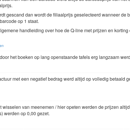
lprijs.
t gescand dan wordt de filiaalprijs geselecteerd wanneer de bar
barcode op 1 staat.
algemene handleiding over hoe de Q-line met prijzen en korting
gen
oor het boeken op lang openstaande tafels erg langzaam werd
ctuur met een negatief bedrag werd altijd op volledig betaald g
 wisselen van meenemen / hier opeten werden de prijzen altijd h
js) werden op 0,00 gezet.