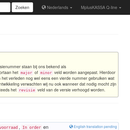
Zoeken
Nederlands
MplusKASSA Q-line
sienummer staan bij ons bekend als
voortaan het
of
veld worden aangepast. Hierdoor
major
minor
n het verleden nog wel eens een vierde nummer gebruiken wat
ntwikkeling verwachten wij nu ook wanneer dat nodig mocht zijn
steeds het
veld van de versie verhoogd worden.
revisie
,
en
English translation pending
voorraad
In order