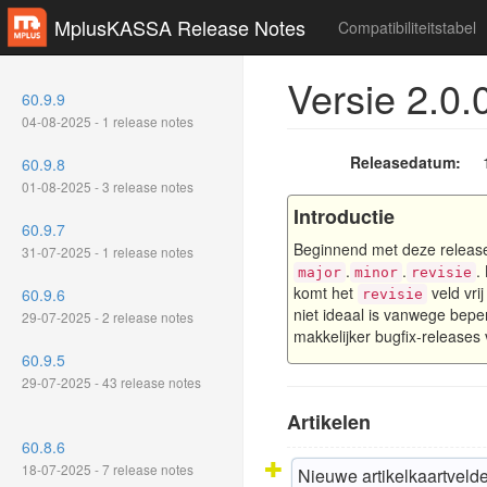
MplusKASSA Release Notes
Compatibiliteitstabel
Versie 2.0.
60.9.9
04-08-2025 - 1 release notes
Releasedatum:
60.9.8
01-08-2025 - 3 release notes
Introductie
60.9.7
Beginnend met deze release
31-07-2025 - 1 release notes
.
.
.
major
minor
revisie
komt het
veld vri
60.9.6
revisie
niet ideaal is vanwege bepe
29-07-2025 - 2 release notes
makkelijker bugfix-releases
60.9.5
29-07-2025 - 43 release notes
Artikelen
60.8.6
18-07-2025 - 7 release notes
Nieuwe artikelkaartvelde