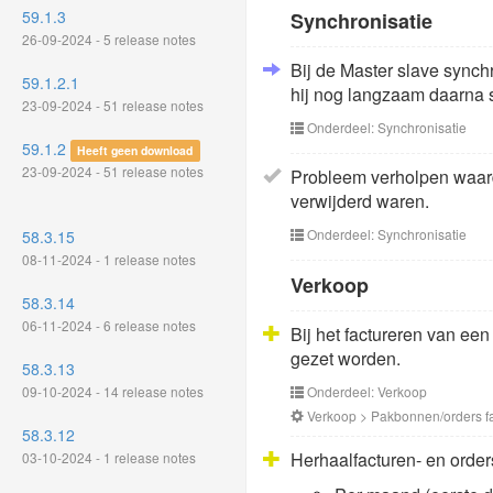
59.1.3
Synchronisatie
26-09-2024 - 5 release notes
Bij de Master slave synchr
59.1.2.1
hij nog langzaam daarna s
23-09-2024 - 51 release notes
Onderdeel: Synchronisatie
59.1.2
Heeft geen download
23-09-2024 - 51 release notes
Probleem verholpen waard
verwijderd waren.
Onderdeel: Synchronisatie
58.3.15
08-11-2024 - 1 release notes
Verkoop
58.3.14
06-11-2024 - 6 release notes
Bij het factureren van een
gezet worden.
58.3.13
09-10-2024 - 14 release notes
Onderdeel: Verkoop
Verkoop > Pakbonnen/orders f
58.3.12
Herhaalfacturen- en order
03-10-2024 - 1 release notes