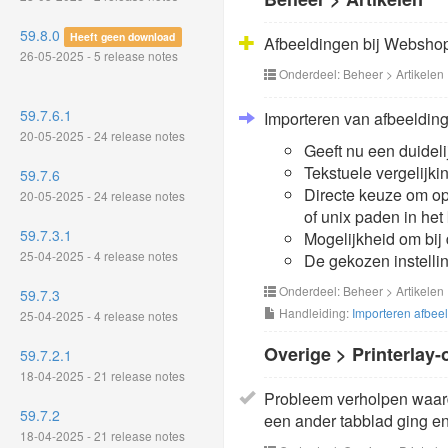
59.8.0
Heeft geen download
Afbeeldingen bij Webshop
26-05-2025 - 5 release notes
Onderdeel: Beheer > Artikelen
59.7.6.1
Importeren van afbeeldin
20-05-2025 - 24 release notes
Geeft nu een duideli
Tekstuele vergelijki
59.7.6
Directe keuze om op
20-05-2025 - 24 release notes
of unix paden in he
59.7.3.1
Mogelijkheid om bij
25-04-2025 - 4 release notes
De gekozen instelli
Onderdeel: Beheer > Artikelen
59.7.3
Handleiding:
Importeren afbee
25-04-2025 - 4 release notes
Overige > Printerlay-
59.7.2.1
18-04-2025 - 21 release notes
Probleem verholpen waard
59.7.2
een ander tabblad ging en
18-04-2025 - 21 release notes