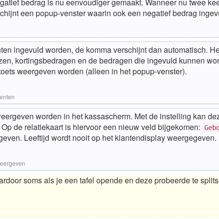
gatief bedrag is nu eenvoudiger gemaakt. Wanneer nu twee keer
chijnt een popup-venster waarin ook een negatief bedrag ingev
nten ingevuld worden, de komma verschijnt dan automatisch. Hee
jzen, kortingsbedragen en de bedragen die ingevuld kunnen worden
oets weergeven worden (alleen in het popup-venster).
centen
 weergeven worden in het kassascherm. Met de instelling kan d
. Op de relatiekaart is hiervoor een nieuw veld bijgekomen:
Geb
even. Leeftijd wordt nooit op het klantendisplay weergegeven.
 weergeven
door soms als je een tafel opende en deze probeerde te split